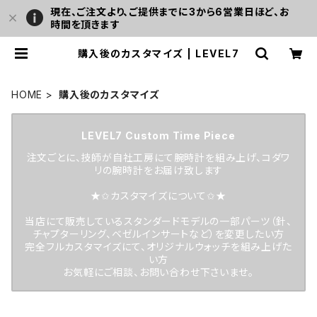
現在、ご注文より、ご提供までに3から6営業日ほど、お
時間を頂きます
購入後のカスタマイズ | LEVEL7
HOME
購入後のカスタマイズ
LEVEL7 Custom Time Piece
注文ごとに、技師が自社工房にて腕時計を組み上げ、コダワ
リの腕時計をお届け致します
★✩カスタマイズについて✩★
当店にて販売しているスタンダードモデルの一部パーツ（針、
チャプターリング、ベゼルインサートなど）を変更したい方
完全フルカスタマイズにて、オリジナルウォッチを組み上げた
い方
お気軽にご相談、お問い合わせ下さいませ。