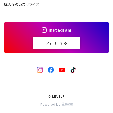
2ND文字盤
1ST文字盤
CROWN（リューズ）
レザーベルト
購入後のカスタマイズ
受注生産（ハンドメイド）
2ND文字盤
文字盤
ナイロンベルト
Instagram
一点モノ-即納（ハンドメイド）
HANDS（針）
ステンレスベルト
フォローする
MPGシリーズ
べセル
ラバーベルト
バックル
回転式
ベゼルインサート
固定式
フラット型（セラミック）
チャプターリング
フラット型（ステンレス）
風防/クリスタル
© LEVEL7
Powered by
フラット型（アルミ）
ムーブメント