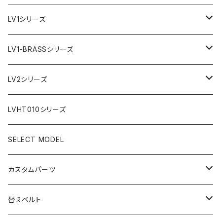
LV1シリーズ
AR文字盤
LV1-BRASSシリーズ
フラット型ベゼル
C1文字盤
AR文字盤
LV2シリーズ
スロープ型ベゼル
C3文字盤
C3S文字盤
AR文字盤
LVHT010シリーズ
C3S文字盤
2ND文字盤
C1文字盤
SELECT MODEL
X1文字盤
C3S文字盤
カスタムパーツ
1ST文字盤
X1文字盤
ケース/ケースバック
替えベルト