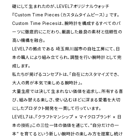
礎にして生まれたのが、LEVEL7オリジナルウォッチ
『Custom Time Pieces（カスタムタイムピース）』 です。
Custom Time Piecesは、腕時計を構成するすべてのパ
ーツに徹底的にこだわり、厳選した最良の素材と信頼性の
高い機構を融合。
LEVEL7の拠点である 埼玉県川越市の自社工房にて、日
本の職人により組み立てられ、調整を行い腕時計として完
成します。
私たちが掲げるコンセプトは、「自在にカスタマイズでき、
大人の男が本気で楽しめる腕時計」。
大量生産では決して生まれない価値を追求し、所有する喜
び、組み替える楽しさ、使い込むほどに深まる愛着を大切
にしたプロダクト開発を一貫して行っています。
LEVEL7は、『クラフトマンシップ × マイクロブランド × 日
本の技術』この三位一体の価値を通じて、“自分だけの一
本” を育てるという新しい腕時計の楽しみ方を提案し続け