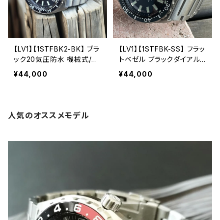
【LV1】【1STFBK2-BK】 ブラ
【LV1】【1STFBK-SS】 フラッ
ック20気圧防水 機械式/自
トベゼル ブラックダイアル
動巻き SEIKO NH36A ム
20気圧防水 機械式/自動巻
¥44,000
¥44,000
ーブメント搭載 サファイア
き SEIKO NH36A ムーブメ
ダブルドーム風防 無垢ステ
ント搭載 サファイアダブルド
ンレスバンド メンズウォッチ
ーム風防 メンズウォッチ LV
LV1 LEVEL7
1 LEVEL7
人気のオススメモデル