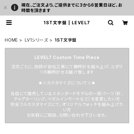
現在、ご注文より、ご提供までに3から6営業日ほど、お
時間を頂きます
1ST文字盤 | LEVEL7
HOME
LV1シリーズ
1ST文字盤
LEVEL7 Custom Time Piece
注文ごとに、技師が自社工房にて腕時計を組み上げ、コダワ
リの腕時計をお届け致します
★✩カスタマイズについて✩★
当店にて販売しているスタンダードモデルの一部パーツ（針、
チャプターリング、ベゼルインサートなど）を変更したい方
完全フルカスタマイズにて、オリジナルウォッチを組み上げた
い方
お気軽にご相談、お問い合わせ下さいませ。