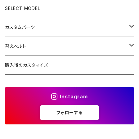
C3S文字盤
2ND文字盤
C1文字盤
SELECT MODEL
X1文字盤
C3S文字盤
カスタムパーツ
1ST文字盤
X1文字盤
ケース/ケースバック
替えベルト
2ND文字盤
1ST文字盤
CROWN（リューズ）
レザーベルト
購入後のカスタマイズ
受注生産（ハンドメイド）
2ND文字盤
文字盤
ナイロンベルト
Instagram
一点モノ-即納（ハンドメイド）
HANDS（針）
ステンレスベルト
フォローする
MPGシリーズ
べセル
ラバーベルト
バックル