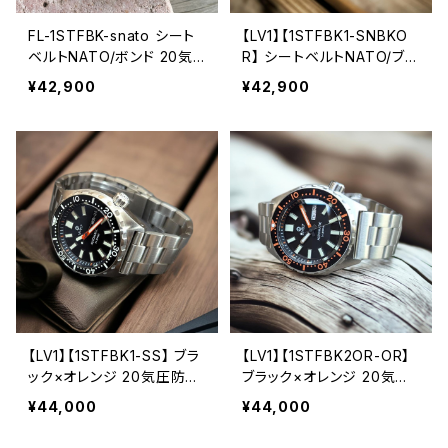
FL-1STFBK-snato シート
【LV1】【1STFBK1-SNBKO
ベルトNATO/ボンド 20気
R】 シートベルトNATO/ブラ
圧防水 機械式/自動巻き S
ック×オレンジ 20気圧防水
¥42,900
¥42,900
EIKO NH36A ムーブメント
機械式/自動巻き SEIKO N
搭載 サファイアダブルドー
H36A ムーブメント搭載 サ
ム風防 メンズウォッチ LV1
ファイアダブルドーム風防
LEVEL7
メンズウォッチ LV1 LEVEL7
【LV1】【1STFBK1-SS】 ブラ
【LV1】【1STFBK2OR-OR】
ック×オレンジ 20気圧防水
ブラック×オレンジ 20気圧
機械式/自動巻き SEIKO N
防水 機械式/自動巻き SEI
¥44,000
¥44,000
H36A ムーブメント搭載 サ
KO NH36A ムーブメント搭
ファイアダブルドーム風防
載 サファイアダブルドーム