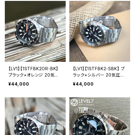
無垢ステンレスバンド メン
風防 無垢ステンレスバンド
ズウォッチ LV1 LEVEL7
メンズウォッチ LV1 LEVEL7
【LV1】【1STFBK2OR-BK】
【LV1】【1STFBK2-SBK】 ブ
ブラック×オレンジ 20気圧
ラック×シルバー 20気圧防
防水 機械式/自動巻き SEI
水 機械式/自動巻き SEIKO
¥44,000
¥44,000
KO NH36A ムーブメント搭
NH36A ムーブメント搭載
載 サファイアダブルドーム
サファイアダブルドーム風防
風防 無垢ステンレスバンド
無垢ステンレスバンド メン
メンズウォッチ LV1 LEVEL7
ズウォッチ LV1 LEVEL7