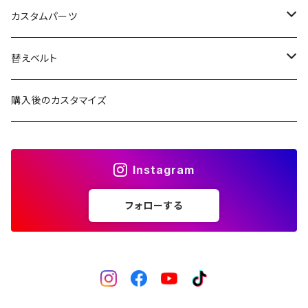
X1文字盤
C3S文字盤
カスタムパーツ
1ST文字盤
X1文字盤
ケース/ケースバック
替えベルト
2ND文字盤
1ST文字盤
CROWN（リューズ）
レザーベルト
購入後のカスタマイズ
受注生産（ハンドメイド）
2ND文字盤
文字盤
ナイロンベルト
Instagram
一点モノ-即納（ハンドメイド）
HANDS（針）
ステンレスベルト
フォローする
MPGシリーズ
べセル
ラバーベルト
バックル
回転式
ベゼルインサート
固定式
フラット型（セラミック）