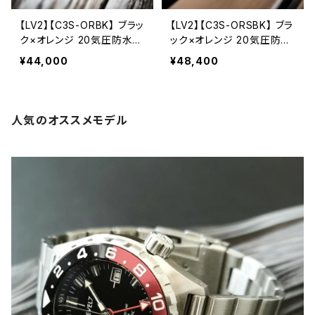
【LV2】【C3S-ORBK】 ブラッ
【LV2】【C3S-ORSBK】 ブラ
ク×オレンジ 20気圧防水
ック×オレンジ 20気圧防水
機械式/自動巻き SEIKO N
機械式/自動巻き SEIKO N
¥44,000
¥48,400
H36A ムーブメント搭載 サ
H36A ムーブメント搭載 サ
ファイアダブルドーム風防
ファイアダブルドーム風防
無垢ステンレスバンド メン
無垢ステンレスバンド メン
ズウォッチ LEVEL7
ズウォッチ LEVEL7
人気のオススメモデル