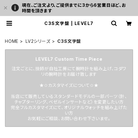
現在、ご注文より、ご提供までに3から6営業日ほど、お
時間を頂きます
C3S文字盤 | LEVEL7
HOME
LV2シリーズ
C3S文字盤
LEVEL7 Custom Time Piece
注文ごとに、技師が自社工房にて腕時計を組み上げ、コダワ
リの腕時計をお届け致します
★✩カスタマイズについて✩★
当店にて販売しているスタンダードモデルの一部パーツ（針、
チャプターリング、ベゼルインサートなど）を変更したい方
完全フルカスタマイズにて、オリジナルウォッチを組み上げた
い方
お気軽にご相談、お問い合わせ下さいませ。