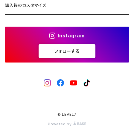
2ND文字盤
1ST文字盤
CROWN（リューズ）
レザーベルト
購入後のカスタマイズ
受注生産（ハンドメイド）
2ND文字盤
文字盤
ナイロンベルト
Instagram
一点モノ-即納（ハンドメイド）
HANDS（針）
ステンレスベルト
フォローする
MPGシリーズ
べセル
ラバーベルト
バックル
回転式
ベゼルインサート
固定式
フラット型（セラミック）
チャプターリング
フラット型（ステンレス）
風防/クリスタル
© LEVEL7
Powered by
フラット型（アルミ）
ムーブメント