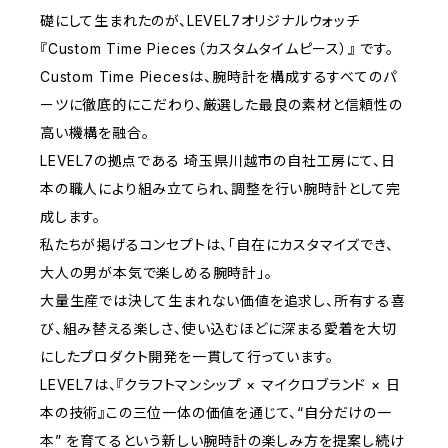
礎にして生まれたのが、LEVEL7オリジナルウォッチ
『Custom Time Pieces（カスタムタイムピース）』 です。
Custom Time Piecesは、腕時計を構成するすべてのパ
ーツに徹底的にこだわり、厳選した最良の素材と信頼性の
高い機構を融合。
LEVEL7の拠点である 埼玉県川越市の自社工房にて、日
本の職人により組み立てられ、調整を行い腕時計として完
成します。
私たちが掲げるコンセプトは、「自在にカスタマイズでき、
大人の男が本気で楽しめる腕時計」。
大量生産では決して生まれない価値を追求し、所有する喜
び、組み替える楽しさ、使い込むほどに深まる愛着を大切
にしたプロダクト開発を一貫して行っています。
LEVEL7は、『クラフトマンシップ × マイクロブランド × 日
本の技術』この三位一体の価値を通じて、“自分だけの一
本” を育てるという新しい腕時計の楽しみ方を提案し続け