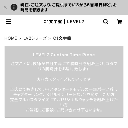
現在、ご注文より、ご提供までに3から6営業日ほど、お
時間を頂きます
C1文字盤 | LEVEL7
HOME
LV2シリーズ
C1文字盤
LEVEL7 Custom Time Piece
注文ごとに、技師が自社工房にて腕時計を組み上げ、コダワ
リの腕時計をお届け致します
★✩カスタマイズについて✩★
当店にて販売しているスタンダードモデルの一部パーツ（針、
チャプターリング、ベゼルインサートなど）を変更したい方
完全フルカスタマイズにて、オリジナルウォッチを組み上げた
い方
お気軽にご相談、お問い合わせ下さいませ。