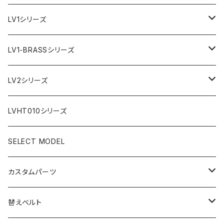
LV1シリーズ
AR文字盤
LV1-BRASSシリーズ
フラット型ベゼル
C1文字盤
AR文字盤
LV2シリーズ
スロープ型ベゼル
C3文字盤
C3S文字盤
AR文字盤
LVHT010シリーズ
C3S文字盤
2ND文字盤
C1文字盤
SELECT MODEL
X1文字盤
C3S文字盤
カスタムパーツ
1ST文字盤
X1文字盤
ケース/ケースバック
替えベルト