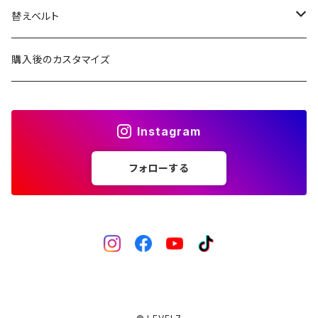
1ST文字盤
X1文字盤
ケース/ケースバック
替えベルト
2ND文字盤
1ST文字盤
CROWN（リューズ）
レザーベルト
購入後のカスタマイズ
受注生産（ハンドメイド）
2ND文字盤
文字盤
ナイロンベルト
Instagram
一点モノ-即納（ハンドメイド）
HANDS（針）
ステンレスベルト
フォローする
MPGシリーズ
べセル
ラバーベルト
バックル
回転式
ベゼルインサート
固定式
フラット型（セラミック）
チャプターリング
フラット型（ステンレス）