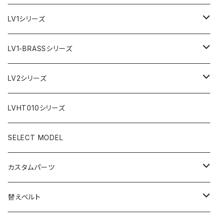
LV1シリーズ
AR文字盤
LV1-BRASSシリーズ
フラット型ベゼル
C1文字盤
AR文字盤
LV2シリーズ
スロープ型ベゼル
C3文字盤
C3S文字盤
AR文字盤
LVHT010シリーズ
C3S文字盤
2ND文字盤
C1文字盤
SELECT MODEL
X1文字盤
C3S文字盤
カスタムパーツ
1ST文字盤
X1文字盤
ケース/ケースバック
替えベルト