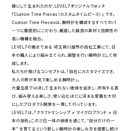
礎にして生まれたのが、LEVEL7オリジナルウォッチ
『Custom Time Pieces（カスタムタイムピース）』 です。
Custom Time Piecesは、腕時計を構成するすべてのパ
ーツに徹底的にこだわり、厳選した最良の素材と信頼性の
高い機構を融合。
LEVEL7の拠点である 埼玉県川越市の自社工房にて、日
本の職人により組み立てられ、調整を行い腕時計として完
成します。
私たちが掲げるコンセプトは、「自在にカスタマイズでき、
大人の男が本気で楽しめる腕時計」。
大量生産では決して生まれない価値を追求し、所有する喜
び、組み替える楽しさ、使い込むほどに深まる愛着を大切
にしたプロダクト開発を一貫して行っています。
LEVEL7は、『クラフトマンシップ × マイクロブランド × 日
本の技術』この三位一体の価値を通じて、“自分だけの一
本” を育てるという新しい腕時計の楽しみ方を提案し続け