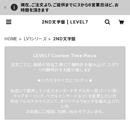
現在、ご注文より、ご提供までに3から6営業日ほど、お
時間を頂きます
2ND文字盤 | LEVEL7
HOME
LV1シリーズ
2ND文字盤
LEVEL7 Custom Time Piece
注文ごとに、技師が自社工房にて腕時計を組み上げ、コダワ
リの腕時計をお届け致します
★✩カスタマイズについて✩★
当店にて販売しているスタンダードモデルの一部パーツ（針、
チャプターリング、ベゼルインサートなど）を変更したい方
完全フルカスタマイズにて、オリジナルウォッチを組み上げた
い方
お気軽にご相談、お問い合わせ下さいませ。