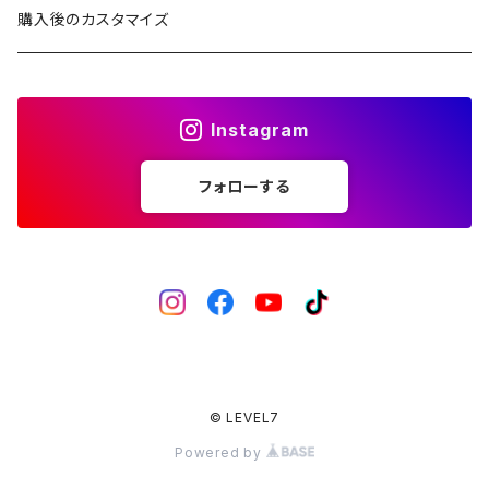
2ND文字盤
1ST文字盤
CROWN（リューズ）
レザーベルト
購入後のカスタマイズ
受注生産（ハンドメイド）
2ND文字盤
文字盤
ナイロンベルト
Instagram
一点モノ-即納（ハンドメイド）
HANDS（針）
ステンレスベルト
フォローする
MPGシリーズ
べセル
ラバーベルト
バックル
回転式
ベゼルインサート
固定式
フラット型（セラミック）
チャプターリング
フラット型（ステンレス）
風防/クリスタル
© LEVEL7
Powered by
フラット型（アルミ）
ムーブメント