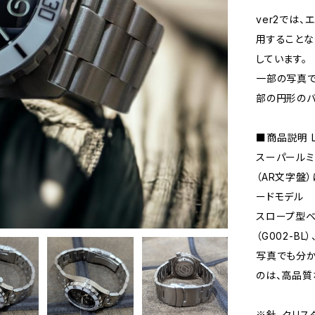
ver2では
用することな
しています。
一部の写真で
部の円形のバ
■商品説明 L
スーパールミ
（AR文字盤
ードモデル
スロープ型ベ
（G002-
写真でも分か
のは、高品質
※針、クリス