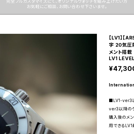
完全フルカスタマイズにて、オリジナルウォッチを組み上げたい方
お気軽にご相談、お問い合わせ下さいませ。
【LV1】【
字 20気圧
メント搭載
LV1 LEVE
¥47,30
Internatio
■LV1-ve
ver3以降
購入後のメン
用できるLV