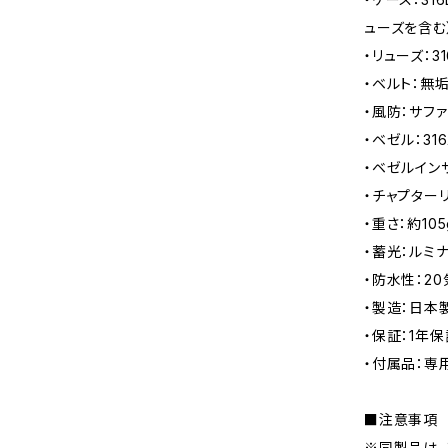
ューズを含む
・リューズ：3
・ベルト：無垢
・風防：サフ
・ベゼル：31
・ベゼルイン
・チャプター
・重さ：約10
・蓄光：ルミナ
・防水性：2
・製造：日本
・保証：1年保
・付属品：専
■注意事項
※同製品は、