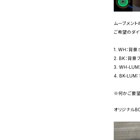
ムーブメント
ご希望のダイ
1. WH：背
2. BK：背
3. WH-L
4. BK-L
※何かご要望
オリジナルB