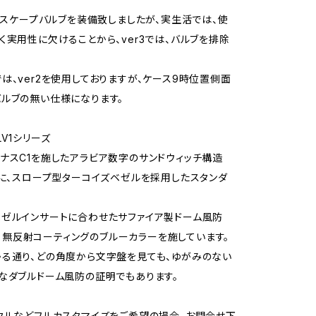
、エスケープバルブを装備致しましたが、実生活では、使
く実用性に欠けることから、ver3では、バルブを排除
は、ver2を使用しておりますが、ケース9時位置側面
ルブの無い仕様になります。
V1シリーズ
ナスC1を施したアラビア数字のサンドウィッチ構造
）に、スロープ型ターコイズベゼルを採用したスタンダ
ゼルインサートに合わせたサファイア製ドーム風防
BL）、無反射コーティングのブルーカラーを施しています。
る通り、どの角度から文字盤を見ても、ゆがみのない
なダブルドーム風防の証明でもあります。
タルなどフルカスタマイズをご希望の場合、お問合せ下