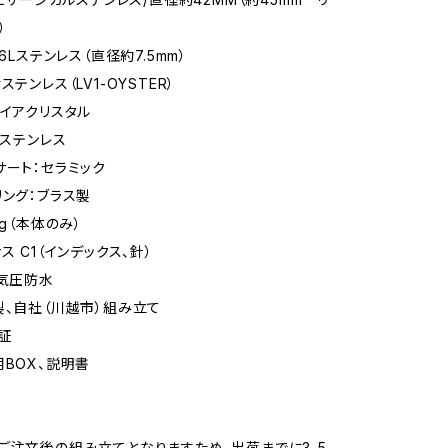
）
16Lステンレス（直径約7.5mm）
ステンレス（LV1-OYSTER）
ァイアクリスタル
6ステンレス
サート：セラミック
リング：ブラス製
5g（本体のみ）
ス C1（インデックス、針）
0気圧防水
製、自社（川越市）組み立て
証
用BOX、説明書
ご注文後の組み立てとなりますため、出荷までに3-5