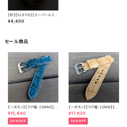
【針】【SL6119】【スーパールミナ
ス】C1 グリーン蓄光（平時：ホワ
¥4,400
イト） SEIKO NH35/NH36 ム
ーブメント対応 3針セット ベン
ツマーク カスタム用パーツ LEV
EL7（SEIKO MODパーツとし
ても使用可）
セール商品
【一点モノ】【ラグ幅：22MM】【手
【一点モノ】【ラグ幅：22MM】【ス
縫い】【ストレート型】【2P-ALE
トレート型】【2P-ALWHEAT22
¥15,840
¥17,820
M22o-1】アリゲーター 腹ワニ
-1】アリゲーター 腹ワニ テイル
エメラルド 国産なめしの本革 下
ウィート/ベージュ 国産なめしの
20%OFF
10%OFF
地 オイル ヌメ革 ハンドメイド
本革 下地 ヌメ革ナチュラル ハ