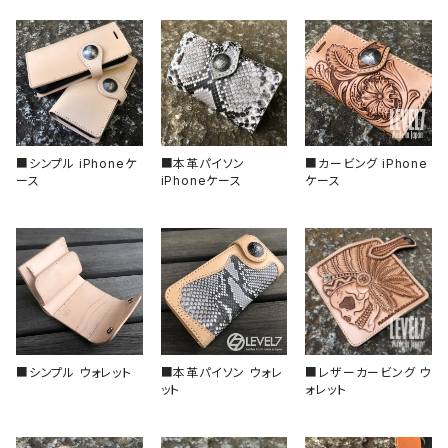
バックル
回転式
ベゼルインサート
固定式
フラット型（セラミック）
チャプターリング
フラット型（ステンレス）
風防/クリスタル
■シンプル iPhoneケ
■本革パイソン
■カービング iPhone
ース
iPhoneケース
ケース
フラット型（アルミ）
ムーブメント
フラット型（エポキシ樹脂）
その他、アクセサリー
スロープ型（セラミック）
■シンプル ウォレット
■本革パイソン ウォレ
■レザーカービング ウ
スロープ型（アルミ）
ット
ォレット