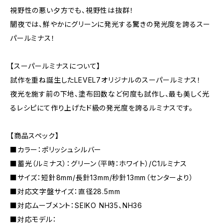
視野性の悪い夕方でも、視野性は抜群！
闇夜では、鮮やかにグリーンに発光する驚きの発光度を誇るスー
パールミナス！
【スーパールミナスについて】
試作を重ね誕生したLEVEL7オリジナルのスーパールミナス！
夜光を施す前の下地、塗布回数など何度も試作し、最も美しく光
るレシピにて作り上げたド級の発光度を誇るルミナスです。
【商品スペック】
■カラー：ポリッシュシルバー
■蓄光（ルミナス）：グリーン（平時：ホワイト）/C1ルミナス
■サイズ：短針8mm/長針13mm/秒針13mm（センターより）
■対応文字盤サイズ：直径28.5mm
■対応ムーブメント：SEIKO NH35、NH36
■対応モデル：