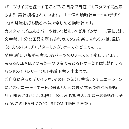
パーツサイズを統一することで、ご自身で自在にカスタマイズ出来
るよう、設計規格されています。 『一個の腕時計＝一つのデザイ
ン』の常識を打ち破る本気で楽しめる腕時計です。
カスタマイズ出来るパーツは、ベゼル、ベゼルインサート、更に、針、
文字盤、十分な工具を所有されカスタムを楽しまれる方は、風防
（クリスタル）、チャプターリング、ケースなどまでも。。。
随時、新しい規格を考え、各パーツのリリースを予定しています。
もちろんLEVEL7のもう一つの柱でもあるレザー部門が、製作する
ハンドメイドレザーベルトも着せ替え出来ます。
ご自身に合ったデザインを、その日の気分、季節、シチュエーション
に合わせコーディネート出来る『大人の男が本気で遊べる腕時
計』、組み合わせは、無限！ 楽しみも無限大、新感覚の腕時計、そ
れが、このLEVEL7の『CUSTOM TIME PIECE』