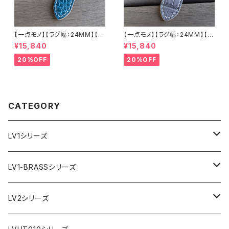
【一点モノ】【ラグ幅：24MM】【手
【一点モノ】【ラグ幅：24MM】【手
縫い】【ストレート型】【2P-ALE
縫い】【ストレート型】【2P-ALG
¥15,840
¥15,840
M24S-1】アリゲーター 腹ワニ
Y24S-1】アリゲーター 腹ワニ
エメラルド 国産なめしの本革 下
グレー 国産なめしの本革 下地
20%OFF
20%OFF
地 ヌメ革キャメル ハンドメイド
オイル仕立てのヌメ革 ハンドメ
日本製 バックル付き 腕時計 替
イド 日本製 バックル付き 腕時
えベルト LEVEL7
計 替えベルト LEVEL7
CATEGORY
LV1シリーズ
AR文字盤
LV1-BRASSシリーズ
フラット型ベゼル
C1文字盤
AR文字盤
LV2シリーズ
スロープ型ベゼル
C3文字盤
C3S文字盤
AR文字盤