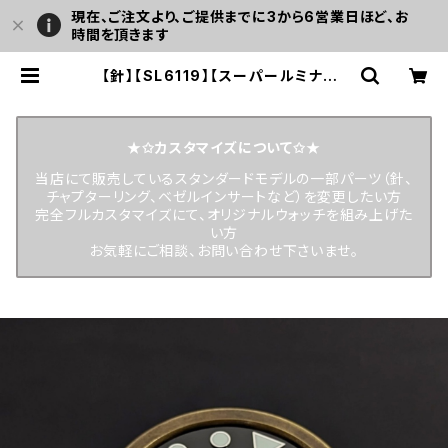
現在、ご注文より、ご提供までに3から6営業日ほど、お
時間を頂きます
【針】【SL6119】【スーパールミナス】
C1 グリーン蓄光（平時：ホワイト） SE
IKO NH35/NH36 ムーブメント対応
3針セット ベンツマーク カスタム用パ
ーツ LEVEL7（SEIKO MODパーツ
★✩カスタマイズについて✩★
としても使用可） | LEVEL7
当店にて販売しているスタンダードモデルの一部パーツ（針、
チャプターリング、ベゼルインサートなど）を変更したい方
完全フルカスタマイズにて、オリジナルウォッチを組み上げた
い方
お気軽にご相談、お問い合わせ下さいませ。