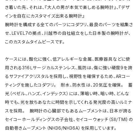
き着いた先、それは、『大人の男が本気で楽しめる腕時計』、『デザ
インを自在にカスタマイズ出来る腕時計』
腕時計を構成する全てのパーツにコダワリ、最良のパーツを結集さ
せ、LEVEL7の拠点、川越市の自社組立をした日本製の腕時計が、
このカスタムタイムピースです。
ケースには、酸化に強く、低アレルギーな金属、医療器具などに使
用される316Ｌサージカルステンレス、風防は、傷に強い硬度9を誇
るサファイアクリスタルを採用し、視野性を確保するため、ARコー
ティングを施したコダワリ。 耐水、防水性は、20気圧を確保。 蓄
光（ベゼル、ハンズ、インデックス）には、薄暗い時、暗い時、どんな
時でも、光を放ちあなたに時間を示してくれる発光度の高いルミナ
スを採用。 腕時計の心臓部でもあるムーブメントは、日本が誇る
セイコーホールディングスの子会社、セイコーウォッチ（SII/TMI）の
自動巻きムーブメント（NH36/NH36A）を採用しています。