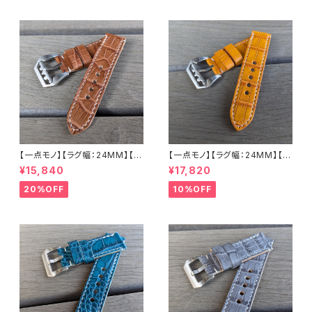
日本製 バックル付き 腕時計 替
ンドメイド 日本製 バックル付き
えベルト LEVEL7
腕時計 替えベルト LEVEL7
【一点モノ】【ラグ幅：24MM】【手
【一点モノ】【ラグ幅：24MM】【手
縫い】【ストレート型】【2P-ALBR
縫い】【ストレート型】【2P-ALLB
¥15,840
¥17,820
24S-1】アリゲーター 腹ワニ テ
R24S-1】アリゲーター 腹ワニ
イル ウォルナット/カフェブラウン
テイル タバック/オレンジイエロ
20%OFF
10%OFF
国産なめしの本革 下地 ヌメ革
ー 国産なめしの本革 下地 ヌメ
ナチュラル ハンドメイド 日本製
革キャメル ハンドメイド 日本製
バックル付き 腕時計 替えベルト
バックル付き 腕時計 替えベルト
LEVEL7
LEVEL7