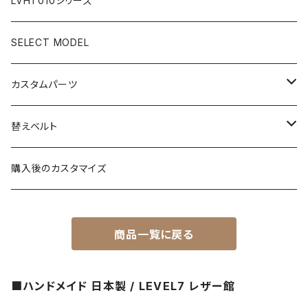
LVHT010シリーズ
C3S文字盤
2ND文字盤
C1文字盤
SELECT MODEL
X1文字盤
C3S文字盤
カスタムパーツ
1ST文字盤
X1文字盤
ケース/ケースバック
替えベルト
2ND文字盤
1ST文字盤
CROWN（リューズ）
レザーベルト
購入後のカスタマイズ
受注生産（ハンドメイド）
2ND文字盤
文字盤
ナイロンベルト
商品一覧に戻る
一点モノ-即納（ハンドメイド）
HANDS（針）
ステンレスベルト
■ハンドメイド 日本製 / LEVEL7 レザー館
MPGシリーズ
べセル
ラバーベルト