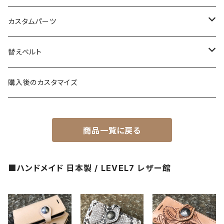
X1文字盤
C3S文字盤
カスタムパーツ
1ST文字盤
X1文字盤
ケース/ケースバック
替えベルト
2ND文字盤
1ST文字盤
CROWN（リューズ）
レザーベルト
購入後のカスタマイズ
受注生産（ハンドメイド）
2ND文字盤
文字盤
ナイロンベルト
商品一覧に戻る
一点モノ-即納（ハンドメイド）
HANDS（針）
ステンレスベルト
■ハンドメイド 日本製 / LEVEL7 レザー館
MPGシリーズ
べセル
ラバーベルト
バックル
回転式
ベゼルインサート