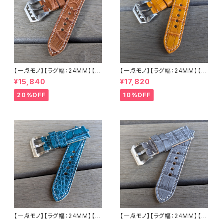
【一点モノ】【ラグ幅：24MM】【手
【一点モノ】【ラグ幅：24MM】【手
縫い】【ストレート型】【2P-ALBR
縫い】【ストレート型】【2P-ALLB
¥15,840
¥17,820
24S-1】アリゲーター 腹ワニ テ
R24S-1】アリゲーター 腹ワニ
イル ウォルナット/カフェブラウン
テイル タバック/オレンジイエロ
20%OFF
10%OFF
国産なめしの本革 下地 ヌメ革
ー 国産なめしの本革 下地 ヌメ
ナチュラル ハンドメイド 日本製
革キャメル ハンドメイド 日本製
バックル付き 腕時計 替えベルト
バックル付き 腕時計 替えベルト
LEVEL7
LEVEL7
【一点モノ】【ラグ幅：24MM】【手
【一点モノ】【ラグ幅：24MM】【手