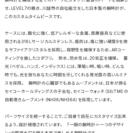
せ、LEVEL7の拠点、川越市の自社組立をした日本製の腕時計が、
このカスタムタイムピースです。
ケースには、酸化に強く、低アレルギーな金属、医療器具などに使
用される316Ｌサージカルステンレス、風防は、傷に強い硬度9を誇
るサファイアクリスタルを採用し、視野性を確保するため、ARコー
ティングを施したコダワリ。 耐水、防水性は、20気圧を確保。 蓄
光（ベゼル、ハンズ、インデックス）には、薄暗い時、暗い時、どんな
時でも、光を放ちあなたに時間を示してくれる発光度の高いルミナ
スを採用。 腕時計の心臓部でもあるムーブメントは、日本が誇る
セイコーホールディングスの子会社、セイコーウォッチ（SII/TMI）の
自動巻きムーブメント（NH36/NH36A）を採用しています。
パーツサイズを統一することで、ご自身で自在にカスタマイズ出来
るよう、設計規格されています。 『一個の腕時計＝一つのデザイ
ン』の常識を打ち破る本気で楽しめる腕時計です。