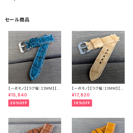
ブラッシュゴールドバックル＆リ
ング プレミアムナイロン使用 全
長約280mm LEVEL7
セール商品
【一点モノ】【ラグ幅：22MM】【手
【一点モノ】【ラグ幅：22MM】【ス
縫い】【ストレート型】【2P-ALE
トレート型】【2P-ALWHEAT22
¥15,840
¥17,820
M22o-1】アリゲーター 腹ワニ
-1】アリゲーター 腹ワニ テイル
エメラルド 国産なめしの本革 下
ウィート/ベージュ 国産なめしの
20%OFF
10%OFF
地 オイル ヌメ革 ハンドメイド
本革 下地 ヌメ革ナチュラル ハ
日本製 バックル付き 腕時計 替
ンドメイド 日本製 バックル付き
えベルト LEVEL7
腕時計 替えベルト LEVEL7