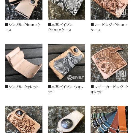
固定式
フラット型（セラミック）
チャプターリング
フラット型（ステンレス）
風防/クリスタル
■シンプル iPhoneケ
■本革パイソン
■カービング iPhone
ース
iPhoneケース
ケース
フラット型（アルミ）
ムーブメント
フラット型（エポキシ樹脂）
その他、アクセサリー
スロープ型（セラミック）
■シンプル ウォレット
■本革パイソン ウォレ
■レザーカービング ウ
スロープ型（アルミ）
ット
ォレット