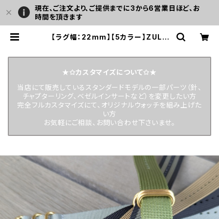
現在、ご注文より、ご提供までに3から6営業日ほど、お
時間を頂きます
【ラグ幅：22mm】【5カラー】ZULU
ナイロンベルト/ストラップ ブラッシュ
ゴールドバックル＆リング プレミアム
ナイロン使用 全長約280mm LEVE
L7 | LEVEL7
★✩カスタマイズについて✩★
当店にて販売しているスタンダードモデルの一部パーツ（針、
チャプターリング、ベゼルインサートなど）を変更したい方
完全フルカスタマイズにて、オリジナルウォッチを組み上げた
い方
お気軽にご相談、お問い合わせ下さいませ。