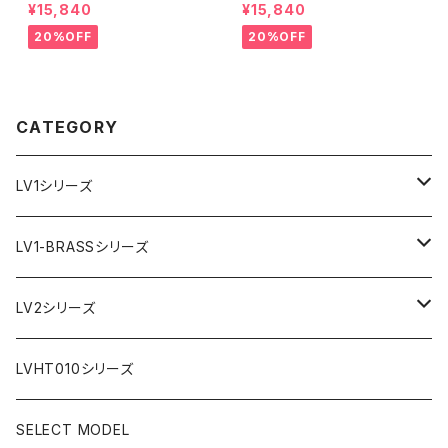
縫い】【ストレート型】【2P-ALE
縫い】【ストレート型】【2P-ALG
¥15,840
¥15,840
M24S-1】アリゲーター 腹ワニ
Y24S-1】アリゲーター 腹ワニ
エメラルド 国産なめしの本革 下
グレー 国産なめしの本革 下地
20%OFF
20%OFF
地 ヌメ革キャメル ハンドメイド
オイル仕立てのヌメ革 ハンドメ
日本製 バックル付き 腕時計 替
イド 日本製 バックル付き 腕時
えベルト LEVEL7
計 替えベルト LEVEL7
CATEGORY
LV1シリーズ
AR文字盤
LV1-BRASSシリーズ
フラット型ベゼル
C1文字盤
AR文字盤
LV2シリーズ
スロープ型ベゼル
C3文字盤
C3S文字盤
AR文字盤
LVHT010シリーズ
C3S文字盤
2ND文字盤
C1文字盤
SELECT MODEL