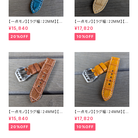
【一点モノ】【ラグ幅：22MM】【手
【一点モノ】【ラグ幅：22MM】【ス
縫い】【ストレート型】【2P-ALE
トレート型】【2P-ALWHEAT22
¥15,840
¥17,820
M22o-1】アリゲーター 腹ワニ
-1】アリゲーター 腹ワニ テイル
エメラルド 国産なめしの本革 下
ウィート/ベージュ 国産なめしの
20%OFF
10%OFF
地 オイル ヌメ革 ハンドメイド
本革 下地 ヌメ革ナチュラル ハ
日本製 バックル付き 腕時計 替
ンドメイド 日本製 バックル付き
えベルト LEVEL7
腕時計 替えベルト LEVEL7
【一点モノ】【ラグ幅：24MM】【手
【一点モノ】【ラグ幅：24MM】【手
縫い】【ストレート型】【2P-ALBR
縫い】【ストレート型】【2P-ALLB
¥15,840
¥17,820
24S-1】アリゲーター 腹ワニ テ
R24S-1】アリゲーター 腹ワニ
イル ウォルナット/カフェブラウン
テイル タバック/オレンジイエロ
20%OFF
10%OFF
国産なめしの本革 下地 ヌメ革
ー 国産なめしの本革 下地 ヌメ
ナチュラル ハンドメイド 日本製
革キャメル ハンドメイド 日本製