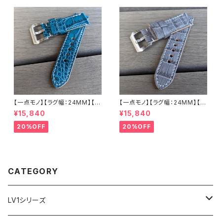
バックル付き 腕時計 替えベルト
バックル付き 腕時計 替えベルト
LEVEL7
LEVEL7
【一点モノ】【ラグ幅：24MM】【手
【一点モノ】【ラグ幅：24MM】【手
縫い】【ストレート型】【2P-ALE
縫い】【ストレート型】【2P-ALG
¥15,840
¥15,840
M24S-1】アリゲーター 腹ワニ
Y24S-1】アリゲーター 腹ワニ
エメラルド 国産なめしの本革 下
グレー 国産なめしの本革 下地
20%OFF
20%OFF
地 ヌメ革キャメル ハンドメイド
オイル仕立てのヌメ革 ハンドメ
日本製 バックル付き 腕時計 替
イド 日本製 バックル付き 腕時
えベルト LEVEL7
計 替えベルト LEVEL7
CATEGORY
LV1シリーズ