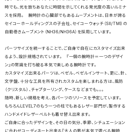
時でも、光を放ちあなたに時間を示してくれる発光度の高いルミナ
スを採用。 腕時計の心臓部でもあるムーブメントは、日本が誇る
セイコーホールディングスの子会社、セイコーウォッチ（SII/TMI）の
自動巻きムーブメント（NH36/NH36A）を採用しています。
パーツサイズを統一することで、ご自身で自在にカスタマイズ出来
るよう、設計規格されています。 『一個の腕時計＝一つのデザイ
ン』の常識を打ち破る本気で楽しめる腕時計です。
カスタマイズ出来るパーツは、ベゼル、ベゼルインサート、更に、針、
文字盤、十分な工具を所有されカスタムを楽しまれる方は、風防
（クリスタル）、チャプターリング、ケースなどまでも。。。
随時、新しい規格を考え、各パーツのリリースを予定しています。
もちろんLEVEL7のもう一つの柱でもあるレザー部門が、製作する
ハンドメイドレザーベルトも着せ替え出来ます。
ご自身に合ったデザインを、その日の気分、季節、シチュエーション
に合わせコーディネート出来る『大人の男が本気で遊べる腕時