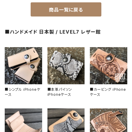
商品一覧に戻る
一点モノ-即納（ハンドメイド）
HANDS（針）
ステンレスベルト
■ハンドメイド 日本製 / LEVEL7 レザー館
MPGシリーズ
べセル
ラバーベルト
バックル
回転式
ベゼルインサート
固定式
フラット型（セラミック）
チャプターリング
フラット型（ステンレス）
風防/クリスタル
■シンプル iPhoneケ
■本革パイソン
■カービング iPhone
ース
iPhoneケース
ケース
フラット型（アルミ）
ムーブメント
フラット型（エポキシ樹脂）
その他、アクセサリー