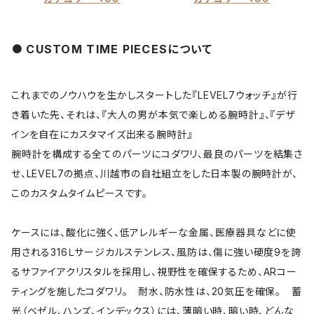
CUSTOM TIME PIECESについて
これまでのノウハウを生かしスタートした『LEVEL7ウォッチ』が行
き着いた先、それは、『大人の男が本気で楽しめる腕時計』、『デザ
インを自在にカスタマイズ出来る腕時計』
腕時計を構成する全てのパーツにコダワリ、最良のパーツを結集さ
せ、LEVEL7の拠点、川越市の自社組立をした日本製の腕時計が、
このカスタムタイムピースです。
ケースには、酸化に強く、低アレルギーな金属、医療器具などに使
用される316Ｌサージカルステンレス、風防は、傷に強い硬度9を誇
るサファイアクリスタルを採用し、視野性を確保するため、ARコー
ティングを施したコダワリ。 耐水、防水性は、20気圧を確保。 蓄
光（ベゼル、ハンズ、インデックス）には、薄暗い時、暗い時、どんな