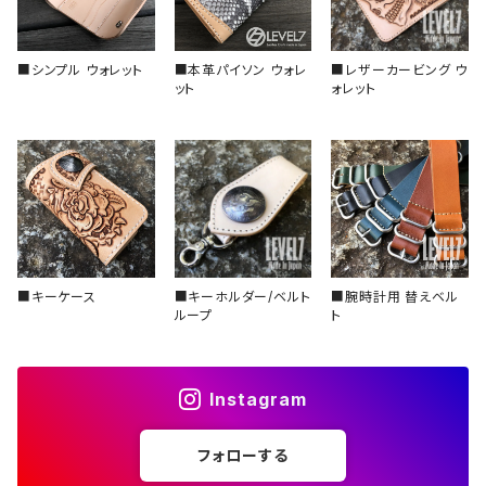
スロープ型（セラミック）
■シンプル ウォレット
■本革パイソン ウォレ
■レザーカービング ウ
スロープ型（アルミ）
ット
ォレット
■キーケース
■キーホルダー/ベルト
■腕時計用 替えベル
ループ
ト
Instagram
フォローする