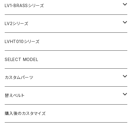
AR文字盤
LV1-BRASSシリーズ
フラット型ベゼル
C1文字盤
AR文字盤
LV2シリーズ
スロープ型ベゼル
C3文字盤
C3S文字盤
AR文字盤
LVHT010シリーズ
C3S文字盤
2ND文字盤
C1文字盤
SELECT MODEL
X1文字盤
C3S文字盤
カスタムパーツ
1ST文字盤
X1文字盤
ケース/ケースバック
替えベルト
2ND文字盤
1ST文字盤
CROWN（リューズ）
レザーベルト
購入後のカスタマイズ
受注生産（ハンドメイド）
2ND文字盤
文字盤
ナイロンベルト