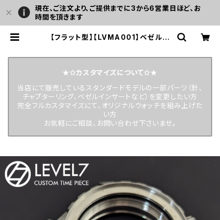
現在、ご注文より、ご提供までに3から6営業日ほど、お
時間を頂きます
【フラット型】【LVMA001】ベゼルイ
ンサート シルバー ステンレス製 カウ
ントアップ表記 カスタム用パーツ LE
VEL7 | LEVEL7
★✩カスタマイズについて✩★
当店にて販売しているスタンダードモデルの一部パーツ（針、
チャプターリング、ベゼルインサートなど）を変更したい方
完全フルカスタマイズにて、オリジナルウォッチを組み上げた
い方
お気軽にご相談、お問い合わせ下さいませ。