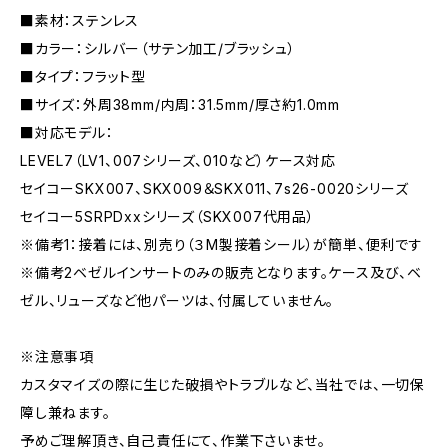
■素材：ステンレス
■カラー：シルバー（サテン加工/ブラッシュ）
■タイプ：フラット型
■サイズ：外周38mm/内周：31.5mm/厚さ約1.0mm
■対応モデル：
LEVEL7（LV1、007シリーズ、010など）ケース対応
セイコーSKX007、SKX009＆SKX011、7s26-0020シリーズ
セイコー5SRPDxxシリーズ（SKX007代用品）
※備考1：接着には、別売り（３M製接着シール）が簡単、便利です
※備考2ベゼルインサートのみの販売となります。ケース及び、ベ
ゼル、リューズなど他パーツは、付属していません。
※注意事項
カスタマイズの際に生じた破損やトラブルなど、当社では、一切保
障し兼ねます。
予めご理解頂き、自己責任にて、作業下さいませ。