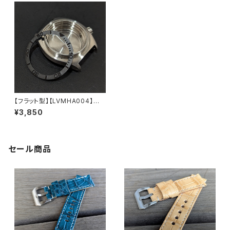
【フラット型】【LVMHA004】ベ
ゼルインサート ブラック ステン
¥3,850
レス製 カウントアップ表記 カス
タム用パーツ LEVEL7
セール商品