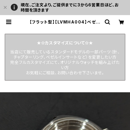
現在、ご注文より、ご提供までに3から6営業日ほど、お
時間を頂きます
【フラット型】【LVMHA004】ベゼル
インサート ブラック ステンレス製 カ
ウントアップ表記 カスタム用パーツ L
EVEL7 | LEVEL7
★✩カスタマイズについて✩★
当店にて販売しているスタンダードモデルの一部パーツ（針、
チャプターリング、ベゼルインサートなど）を変更したい方
完全フルカスタマイズにて、オリジナルウォッチを組み上げた
い方
お気軽にご相談、お問い合わせ下さいませ。