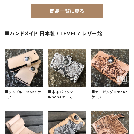
2ND文字盤
文字盤
ナイロンベルト
商品一覧に戻る
一点モノ-即納（ハンドメイド）
HANDS（針）
ステンレスベルト
■ハンドメイド 日本製 / LEVEL7 レザー館
MPGシリーズ
べセル
ラバーベルト
バックル
回転式
ベゼルインサート
固定式
フラット型（セラミック）
チャプターリング
フラット型（ステンレス）
風防/クリスタル
■シンプル iPhoneケ
■本革パイソン
■カービング iPhone
ース
iPhoneケース
ケース
フラット型（アルミ）
ムーブメント
フラット型（エポキシ樹脂）
その他、アクセサリー