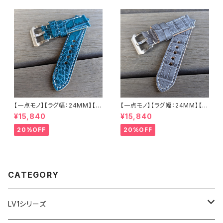
バックル付き 腕時計 替えベルト
バックル付き 腕時計 替えベルト
LEVEL7
LEVEL7
【一点モノ】【ラグ幅：24MM】【手
【一点モノ】【ラグ幅：24MM】【手
縫い】【ストレート型】【2P-ALE
縫い】【ストレート型】【2P-ALG
¥15,840
¥15,840
M24S-1】アリゲーター 腹ワニ
Y24S-1】アリゲーター 腹ワニ
エメラルド 国産なめしの本革 下
グレー 国産なめしの本革 下地
20%OFF
20%OFF
地 ヌメ革キャメル ハンドメイド
オイル仕立てのヌメ革 ハンドメ
日本製 バックル付き 腕時計 替
イド 日本製 バックル付き 腕時
えベルト LEVEL7
計 替えベルト LEVEL7
CATEGORY
LV1シリーズ