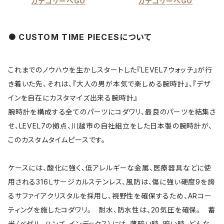
カテゴリーへGO
カテゴリーへGO
CUSTOM TIME PIECESについて
これまでのノウハウを生かしスタートした『LEVEL7ウォッチ』が行
き着いた先、それは、『大人の男が本気で楽しめる腕時計』、『デザ
インを自在にカスタマイズ出来る腕時計』
腕時計を構成する全てのパーツにコダワリ、最良のパーツを結集さ
せ、LEVEL7の拠点、川越市の自社組立をした日本製の腕時計が、
このカスタムタイムピースです。
ケースには、酸化に強く、低アレルギーな金属、医療器具などに使
用される316Ｌサージカルステンレス、風防は、傷に強い硬度9を誇
るサファイアクリスタルを採用し、視野性を確保するため、ARコー
ティングを施したコダワリ。 耐水、防水性は、20気圧を確保。 蓄
光（ベゼル、ハンズ、インデックス）には、薄暗い時、暗い時、どんな