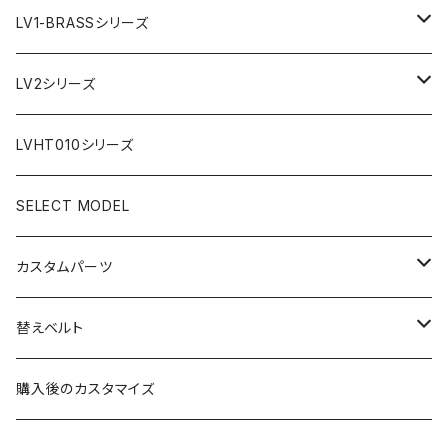
AR文字盤
LV1-BRASSシリーズ
フラット型ベゼル
C1文字盤
AR文字盤
LV2シリーズ
スロープ型ベゼル
C3文字盤
C3S文字盤
AR文字盤
LVHT010シリーズ
C3S文字盤
2ND文字盤
C1文字盤
SELECT MODEL
X1文字盤
C3S文字盤
カスタムパーツ
1ST文字盤
X1文字盤
ケース/ケースバック
替えベルト
2ND文字盤
1ST文字盤
CROWN（リューズ）
レザーベルト
購入後のカスタマイズ
受注生産（ハンドメイド）