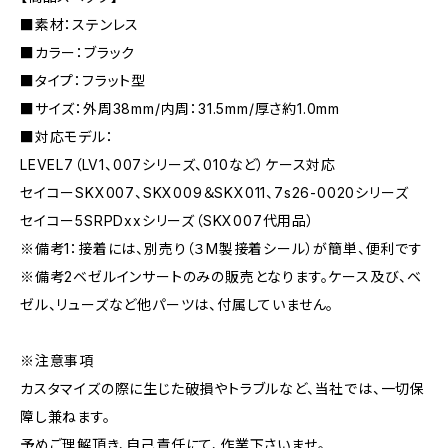
■素材：ステンレス
■カラー：ブラック
■タイプ：フラット型
■サイズ：外周38mm/内周：31.5mm/厚さ約1.0mm
■対応モデル：
LEVEL7（LV1、007シリーズ、010など）ケース対応
セイコーSKX007、SKX009＆SKX011、7s26-0020シリーズ
セイコー5SRPDxxシリーズ（SKX007代用品）
※備考1：接着には、別売り（３M製接着シール）が簡単、便利です
※備考2ベゼルインサートのみの販売となります。ケース及び、ベ
ゼル、リューズなど他パーツは、付属していません。
※注意事項
カスタマイズの際に生じた破損やトラブルなど、当社では、一切保
障し兼ねます。
予めご理解頂き、自己責任にて、作業下さいませ。