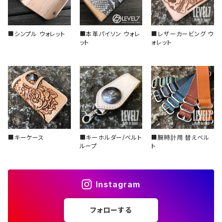
スロープ型（セラミック）
■シンプル ウォレット
■本革パイソン ウォレ
■レザーカービング ウ
スロープ型（アルミ）
ット
ォレット
■キーケース
■キーホルダー/ベルト
■腕時計用 替えベル
ループ
ト
Instagram
フォローする