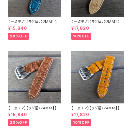
【一点モノ】【ラグ幅：22MM】【手
【一点モノ】【ラグ幅：22MM】【ス
縫い】【ストレート型】【2P-ALE
トレート型】【2P-ALWHEAT22
¥15,840
¥17,820
M22o-1】アリゲーター 腹ワニ
-1】アリゲーター 腹ワニ テイル
エメラルド 国産なめしの本革 下
ウィート/ベージュ 国産なめしの
20%OFF
10%OFF
地 オイル ヌメ革 ハンドメイド
本革 下地 ヌメ革ナチュラル ハ
日本製 バックル付き 腕時計 替
ンドメイド 日本製 バックル付き
えベルト LEVEL7
腕時計 替えベルト LEVEL7
【一点モノ】【ラグ幅：24MM】【手
【一点モノ】【ラグ幅：24MM】【手
縫い】【ストレート型】【2P-ALBR
縫い】【ストレート型】【2P-ALLB
¥15,840
¥17,820
24S-1】アリゲーター 腹ワニ テ
R24S-1】アリゲーター 腹ワニ
イル ウォルナット/カフェブラウン
テイル タバック/オレンジイエロ
20%OFF
10%OFF
国産なめしの本革 下地 ヌメ革
ー 国産なめしの本革 下地 ヌメ
ナチュラル ハンドメイド 日本製
革キャメル ハンドメイド 日本製