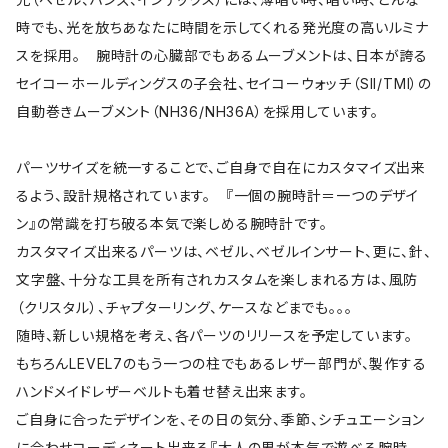
時でも、光を放ちあなたに時間を示してくれる発光度の高いルミナ
スを採用。 腕時計の心臓部でもあるムーブメントは、日本が誇る
セイコーホールディングスの子会社、セイコーウォッチ（SII/TMI）の
自動巻きムーブメント（NH36/NH36A）を採用しています。
パーツサイズを統一することで、ご自身で自在にカスタマイズ出来
るよう、設計規格されています。 『一個の腕時計＝一つのデザイ
ン』の常識を打ち破る本気で楽しめる腕時計です。
カスタマイズ出来るパーツは、ベゼル、ベゼルインサート、更に、針、
文字盤、十分な工具を所有されカスタムを楽しまれる方は、風防
（クリスタル）、チャプターリング、ケースなどまでも。。。
随時、新しい規格を考え、各パーツのリリースを予定しています。
もちろんLEVEL7のもう一つの柱でもあるレザー部門が、製作する
ハンドメイドレザーベルトも着せ替え出来ます。
ご自身に合ったデザインを、その日の気分、季節、シチュエーション
に合わせコーディネート出来る『大人の男が本気で遊べる腕時