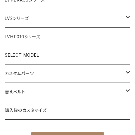
フラット型ベゼル
C1文字盤
AR文字盤
LV2シリーズ
スロープ型ベゼル
C3文字盤
C3S文字盤
AR文字盤
LVHT010シリーズ
C3S文字盤
2ND文字盤
C1文字盤
SELECT MODEL
X1文字盤
C3S文字盤
カスタムパーツ
1ST文字盤
X1文字盤
ケース/ケースバック
替えベルト
2ND文字盤
1ST文字盤
CROWN（リューズ）
レザーベルト
購入後のカスタマイズ
受注生産（ハンドメイド）
2ND文字盤
文字盤
ナイロンベルト