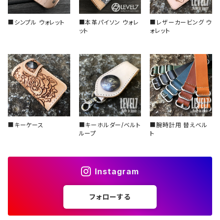
■シンプル ウォレット
■本革パイソン ウォレ
■レザーカービング ウ
スロープ型（アルミ）
ット
ォレット
■キーケース
■キーホルダー/ベルト
■腕時計用 替えベル
ループ
ト
Instagram
フォローする