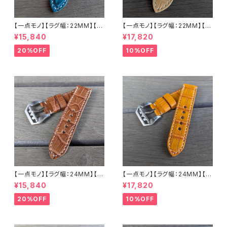
【一点モノ】【ラグ幅：22MM】【手
【一点モノ】【ラグ幅：22MM】【ス
縫い】【ストレート型】【2P-ALE
トレート型】【2P-ALWHEAT22
¥15,840
¥17,820
M22o-1】アリゲーター 腹ワニ
-1】アリゲーター 腹ワニ テイル
エメラルド 国産なめしの本革 下
ウィート/ベージュ 国産なめしの
20%OFF
10%OFF
地 オイル ヌメ革 ハンドメイド
本革 下地 ヌメ革ナチュラル ハ
日本製 バックル付き 腕時計 替
ンドメイド 日本製 バックル付き
えベルト LEVEL7
腕時計 替えベルト LEVEL7
【一点モノ】【ラグ幅：24MM】【手
【一点モノ】【ラグ幅：24MM】【手
縫い】【ストレート型】【2P-ALBR
縫い】【ストレート型】【2P-ALLB
¥15,840
¥17,820
24S-1】アリゲーター 腹ワニ テ
R24S-1】アリゲーター 腹ワニ
イル ウォルナット/カフェブラウン
テイル タバック/オレンジイエロ
20%OFF
10%OFF
国産なめしの本革 下地 ヌメ革
ー 国産なめしの本革 下地 ヌメ
ナチュラル ハンドメイド 日本製
革キャメル ハンドメイド 日本製
バックル付き 腕時計 替えベルト
バックル付き 腕時計 替えベルト