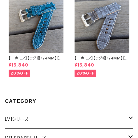
LEVEL7
LEVEL7
【一点モノ】【ラグ幅：24MM】【手
【一点モノ】【ラグ幅：24MM】【手
縫い】【ストレート型】【2P-ALE
縫い】【ストレート型】【2P-ALG
¥15,840
¥15,840
M24S-1】アリゲーター 腹ワニ
Y24S-1】アリゲーター 腹ワニ
エメラルド 国産なめしの本革 下
グレー 国産なめしの本革 下地
20%OFF
20%OFF
地 ヌメ革キャメル ハンドメイド
オイル仕立てのヌメ革 ハンドメ
日本製 バックル付き 腕時計 替
イド 日本製 バックル付き 腕時
えベルト LEVEL7
計 替えベルト LEVEL7
CATEGORY
LV1シリーズ
AR文字盤
LV1-BRASSシリーズ