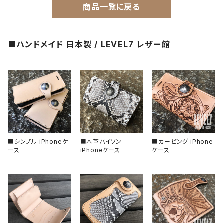
商品一覧に戻る
一点モノ-即納（ハンドメイド）
HANDS（針）
ステンレスベルト
■ハンドメイド 日本製 / LEVEL7 レザー館
MPGシリーズ
べセル
ラバーベルト
バックル
回転式
ベゼルインサート
固定式
フラット型（セラミック）
チャプターリング
フラット型（ステンレス）
風防/クリスタル
■シンプル iPhoneケ
■本革パイソン
■カービング iPhone
ース
iPhoneケース
ケース
フラット型（アルミ）
ムーブメント
フラット型（エポキシ樹脂）
その他、アクセサリー
スロープ型（セラミック）