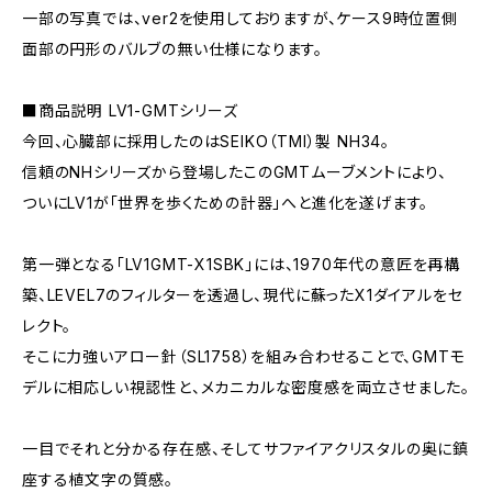
一部の写真では、ver2を使用しておりますが、ケース9時位置側
面部の円形のバルブの無い仕様になります。
■商品説明 LV1-GMTシリーズ
今回、心臓部に採用したのはSEIKO（TMI）製 NH34。
信頼のNHシリーズから登場したこのGMTムーブメントにより、
ついにLV1が「世界を歩くための計器」へと進化を遂げます。
第一弾となる「LV1GMT-X1SBK」には、1970年代の意匠を再構
築、LEVEL7のフィルターを透過し、現代に蘇ったX1ダイアルをセ
レクト。
そこに力強いアロー針（SL1758）を組み合わせることで、GMTモ
デルに相応しい視認性と、メカニカルな密度感を両立させました。
一目でそれと分かる存在感、そしてサファイアクリスタルの奥に鎮
座する植文字の質感。