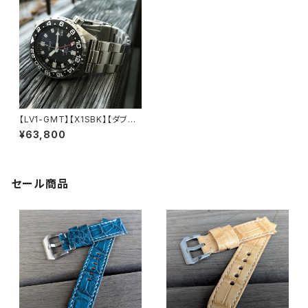
【LV1-GMT】【X1SBK】【ダブル
ドーム/G002】24時間表示 ス
¥63,800
ロープベゼル 20気圧防水 機械
式/自動巻き SEIKO TMI NH3
4 ムーブメント搭載 メンズウォッ
チ LEVEL7
セール商品