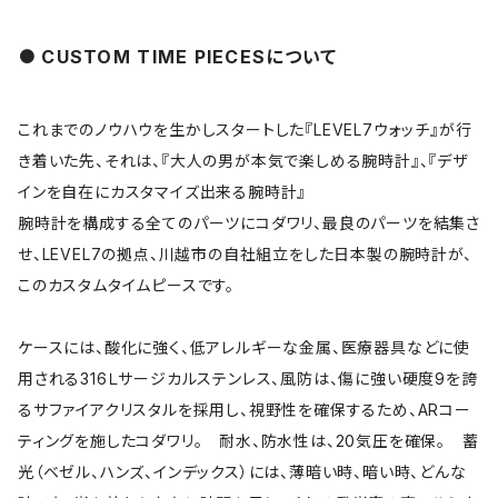
CUSTOM TIME PIECESについて
これまでのノウハウを生かしスタートした『LEVEL7ウォッチ』が行
き着いた先、それは、『大人の男が本気で楽しめる腕時計』、『デザ
インを自在にカスタマイズ出来る腕時計』
腕時計を構成する全てのパーツにコダワリ、最良のパーツを結集さ
せ、LEVEL7の拠点、川越市の自社組立をした日本製の腕時計が、
このカスタムタイムピースです。
ケースには、酸化に強く、低アレルギーな金属、医療器具などに使
用される316Ｌサージカルステンレス、風防は、傷に強い硬度9を誇
るサファイアクリスタルを採用し、視野性を確保するため、ARコー
ティングを施したコダワリ。 耐水、防水性は、20気圧を確保。 蓄
光（ベゼル、ハンズ、インデックス）には、薄暗い時、暗い時、どんな