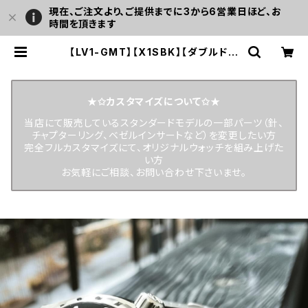
現在、ご注文より、ご提供までに3から6営業日ほど、お
時間を頂きます
【LV1-GMT】【X1SBK】【ダブルドー
ム/G002】24時間表示 スロープベゼ
ル 20気圧防水 機械式/自動巻き SEI
KO TMI NH34 ムーブメント搭載 メ
ンズウォッチ LEVEL7 | LEVEL7
★✩カスタマイズについて✩★
当店にて販売しているスタンダードモデルの一部パーツ（針、
チャプターリング、ベゼルインサートなど）を変更したい方
完全フルカスタマイズにて、オリジナルウォッチを組み上げた
い方
お気軽にご相談、お問い合わせ下さいませ。