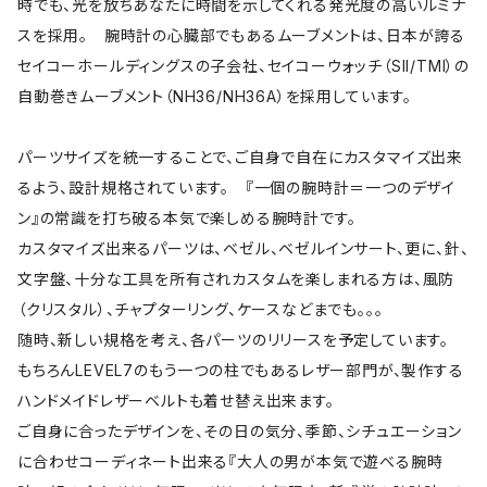
時でも、光を放ちあなたに時間を示してくれる発光度の高いルミナ
スを採用。 腕時計の心臓部でもあるムーブメントは、日本が誇る
セイコーホールディングスの子会社、セイコーウォッチ（SII/TMI）の
自動巻きムーブメント（NH36/NH36A）を採用しています。
パーツサイズを統一することで、ご自身で自在にカスタマイズ出来
るよう、設計規格されています。 『一個の腕時計＝一つのデザイ
ン』の常識を打ち破る本気で楽しめる腕時計です。
カスタマイズ出来るパーツは、ベゼル、ベゼルインサート、更に、針、
文字盤、十分な工具を所有されカスタムを楽しまれる方は、風防
（クリスタル）、チャプターリング、ケースなどまでも。。。
随時、新しい規格を考え、各パーツのリリースを予定しています。
もちろんLEVEL7のもう一つの柱でもあるレザー部門が、製作する
ハンドメイドレザーベルトも着せ替え出来ます。
ご自身に合ったデザインを、その日の気分、季節、シチュエーション
に合わせコーディネート出来る『大人の男が本気で遊べる腕時