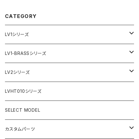
えベルト LEVEL7
計 替えベルト LEVEL7
CATEGORY
LV1シリーズ
AR文字盤
LV1-BRASSシリーズ
フラット型ベゼル
C1文字盤
AR文字盤
LV2シリーズ
スロープ型ベゼル
C3文字盤
C3S文字盤
AR文字盤
LVHT010シリーズ
C3S文字盤
2ND文字盤
C1文字盤
SELECT MODEL
X1文字盤
C3S文字盤
カスタムパーツ