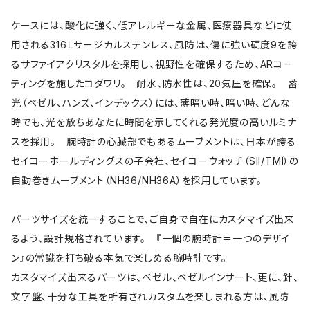
ケースには、酸化に強く、低アレルギーな金属、医療器具などに使
用される316Ｌサージカルステンレス、風防は、傷に強い硬度9を誇
るサファイアクリスタルを採用し、視野性を確保するため、ARコー
ティングを施したコダワリ。 耐水、防水性は、20気圧を確保。 蓄
光（ベゼル、ハンズ、インデックス）には、薄暗い時、暗い時、どんな
時でも、光を放ちあなたに時間を示してくれる発光度の高いルミナ
スを採用。 腕時計の心臓部でもあるムーブメントは、日本が誇る
セイコーホールディングスの子会社、セイコーウォッチ（SII/TMI）の
自動巻きムーブメント（NH36/NH36A）を採用しています。
パーツサイズを統一することで、ご自身で自在にカスタマイズ出来
るよう、設計規格されています。 『一個の腕時計＝一つのデザイ
ン』の常識を打ち破る本気で楽しめる腕時計です。
カスタマイズ出来るパーツは、ベゼル、ベゼルインサート、更に、針、
文字盤、十分な工具を所有されカスタムを楽しまれる方は、風防