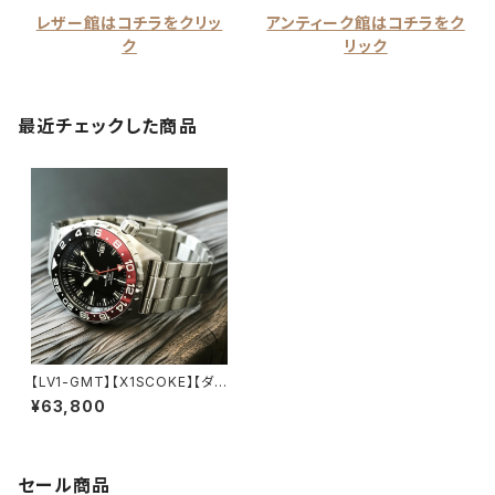
レザー館はコチラをクリッ
アンティーク館はコチラをク
ク
リック
最近チェックした商品
【LV1-GMT】【X1SCOKE】【ダブ
ルドーム/G002】24時間表示 コ
¥63,800
ーラカラー スロープベゼル 20
気圧防水 機械式/自動巻き SEI
KO TMI NH34 ムーブメント搭
載 メンズウォッチ LEVEL7
セール商品