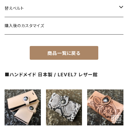
1ST文字盤
X1文字盤
ケース/ケースバック
替えベルト
2ND文字盤
1ST文字盤
CROWN（リューズ）
レザーベルト
購入後のカスタマイズ
受注生産（ハンドメイド）
2ND文字盤
文字盤
ナイロンベルト
商品一覧に戻る
一点モノ-即納（ハンドメイド）
HANDS（針）
ステンレスベルト
■ハンドメイド 日本製 / LEVEL7 レザー館
MPGシリーズ
べセル
ラバーベルト
バックル
回転式
ベゼルインサート
固定式
フラット型（セラミック）
チャプターリング
フラット型（ステンレス）