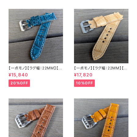
【一点モノ】【ラグ幅：22MM】【手
【一点モノ】【ラグ幅：22MM】【ス
縫い】【ストレート型】【2P-ALE
トレート型】【2P-ALWHEAT22
¥15,840
¥17,820
M22o-1】アリゲーター 腹ワニ
-1】アリゲーター 腹ワニ テイル
エメラルド 国産なめしの本革 下
ウィート/ベージュ 国産なめしの
20%OFF
10%OFF
地 オイル ヌメ革 ハンドメイド
本革 下地 ヌメ革ナチュラル ハ
日本製 バックル付き 腕時計 替
ンドメイド 日本製 バックル付き
えベルト LEVEL7
腕時計 替えベルト LEVEL7