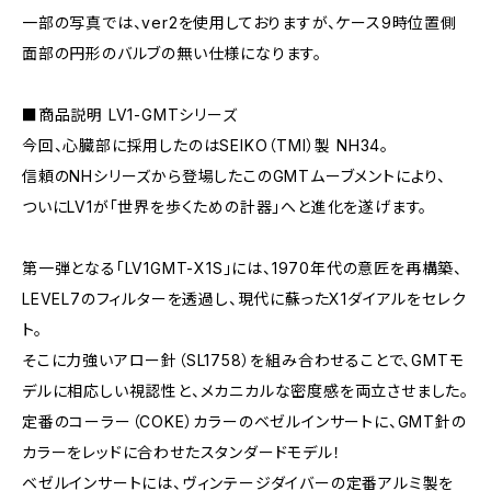
一部の写真では、ver2を使用しておりますが、ケース9時位置側
面部の円形のバルブの無い仕様になります。
■商品説明 LV1-GMTシリーズ
今回、心臓部に採用したのはSEIKO（TMI）製 NH34。
信頼のNHシリーズから登場したこのGMTムーブメントにより、
ついにLV1が「世界を歩くための計器」へと進化を遂げます。
第一弾となる「LV1GMT-X1S」には、1970年代の意匠を再構築、
LEVEL7のフィルターを透過し、現代に蘇ったX1ダイアルをセレク
ト。
そこに力強いアロー針（SL1758）を組み合わせることで、GMTモ
デルに相応しい視認性と、メカニカルな密度感を両立させました。
定番のコーラー（COKE）カラーのベゼルインサートに、GMT針の
カラーをレッドに合わせたスタンダードモデル！
ベゼルインサートには、ヴィンテージダイバーの定番アルミ製を