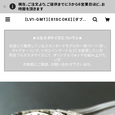
現在、ご注文より、ご提供までに3から6営業日ほど、お
時間を頂きます
【LV1-GMT】【X1SCOKE】【ダブルド
ーム/G002】24時間表示 コーラカラ
ー スロープベゼル 20気圧防水 機械
式/自動巻き SEIKO TMI NH34 ム
ーブメント搭載 メンズウォッチ LEVE
★✩カスタマイズについて✩★
L7 | LEVEL7
当店にて販売しているスタンダードモデルの一部パーツ（針、
チャプターリング、ベゼルインサートなど）を変更したい方
完全フルカスタマイズにて、オリジナルウォッチを組み上げた
い方
お気軽にご相談、お問い合わせ下さいませ。