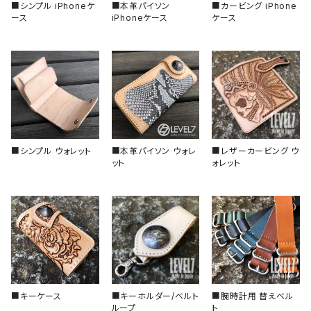
風防/クリスタル
■シンプル iPhoneケ
■本革パイソン
■カービング iPhone
ース
iPhoneケース
ケース
フラット型（アルミ）
ムーブメント
フラット型（エポキシ樹脂）
その他、アクセサリー
スロープ型（セラミック）
■シンプル ウォレット
■本革パイソン ウォレ
■レザーカービング ウ
スロープ型（アルミ）
ット
ォレット
■キーケース
■キーホルダー/ベルト
■腕時計用 替えベル
ループ
ト