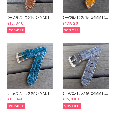
【一点モノ】【ラグ幅：24MM】【手
【一点モノ】【ラグ幅：24MM】【手
縫い】【ストレート型】【2P-ALBR
縫い】【ストレート型】【2P-ALLB
¥15,840
¥17,820
24S-1】アリゲーター 腹ワニ テ
R24S-1】アリゲーター 腹ワニ
イル ウォルナット/カフェブラウン
テイル タバック/オレンジイエロ
20%OFF
10%OFF
国産なめしの本革 下地 ヌメ革
ー 国産なめしの本革 下地 ヌメ
ナチュラル ハンドメイド 日本製
革キャメル ハンドメイド 日本製
バックル付き 腕時計 替えベルト
バックル付き 腕時計 替えベルト
LEVEL7
LEVEL7
【一点モノ】【ラグ幅：24MM】【手
【一点モノ】【ラグ幅：24MM】【手
縫い】【ストレート型】【2P-ALE
縫い】【ストレート型】【2P-ALG
¥15,840
¥15,840
M24S-1】アリゲーター 腹ワニ
Y24S-1】アリゲーター 腹ワニ
エメラルド 国産なめしの本革 下
グレー 国産なめしの本革 下地
20%OFF
20%OFF
地 ヌメ革キャメル ハンドメイド
オイル仕立てのヌメ革 ハンドメ
日本製 バックル付き 腕時計 替
イド 日本製 バックル付き 腕時