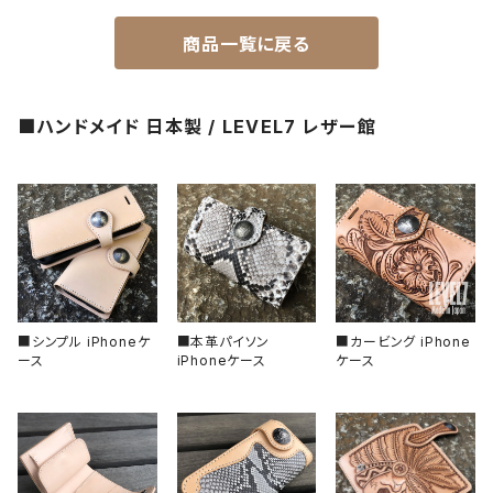
受注生産（ハンドメイド）
2ND文字盤
文字盤
ナイロンベルト
商品一覧に戻る
一点モノ-即納（ハンドメイド）
HANDS（針）
ステンレスベルト
■ハンドメイド 日本製 / LEVEL7 レザー館
MPGシリーズ
べセル
ラバーベルト
バックル
回転式
ベゼルインサート
固定式
フラット型（セラミック）
チャプターリング
フラット型（ステンレス）
風防/クリスタル
■シンプル iPhoneケ
■本革パイソン
■カービング iPhone
ース
iPhoneケース
ケース
フラット型（アルミ）
ムーブメント
フラット型（エポキシ樹脂）
その他、アクセサリー