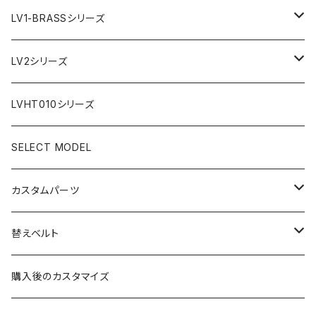
AR文字盤
LV1-BRASSシリーズ
フラット型ベゼル
C1文字盤
AR文字盤
LV2シリーズ
スロープ型ベゼル
C3文字盤
C3S文字盤
AR文字盤
LVHT010シリーズ
C3S文字盤
2ND文字盤
C1文字盤
SELECT MODEL
X1文字盤
C3S文字盤
カスタムパーツ
1ST文字盤
X1文字盤
ケース/ケースバック
替えベルト
2ND文字盤
1ST文字盤
CROWN（リューズ）
レザーベルト
購入後のカスタマイズ