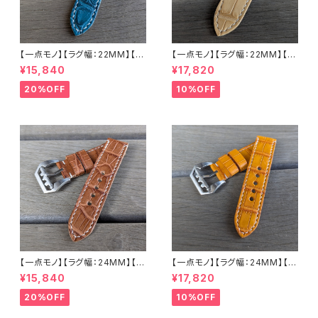
【一点モノ】【ラグ幅：22MM】【手
【一点モノ】【ラグ幅：22MM】【ス
縫い】【ストレート型】【2P-ALE
トレート型】【2P-ALWHEAT22
¥15,840
¥17,820
M22o-1】アリゲーター 腹ワニ
-1】アリゲーター 腹ワニ テイル
エメラルド 国産なめしの本革 下
ウィート/ベージュ 国産なめしの
20%OFF
10%OFF
地 オイル ヌメ革 ハンドメイド
本革 下地 ヌメ革ナチュラル ハ
日本製 バックル付き 腕時計 替
ンドメイド 日本製 バックル付き
えベルト LEVEL7
腕時計 替えベルト LEVEL7
【一点モノ】【ラグ幅：24MM】【手
【一点モノ】【ラグ幅：24MM】【手
縫い】【ストレート型】【2P-ALBR
縫い】【ストレート型】【2P-ALLB
¥15,840
¥17,820
24S-1】アリゲーター 腹ワニ テ
R24S-1】アリゲーター 腹ワニ
イル ウォルナット/カフェブラウン
テイル タバック/オレンジイエロ
20%OFF
10%OFF
国産なめしの本革 下地 ヌメ革
ー 国産なめしの本革 下地 ヌメ
ナチュラル ハンドメイド 日本製
革キャメル ハンドメイド 日本製