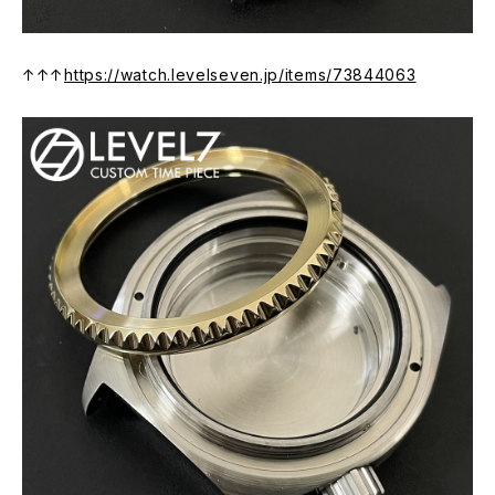
↑↑↑
https://watch.levelseven.jp/items/73844063