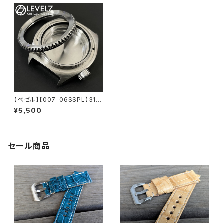
【ベゼル】【007-06SSPL】316
Lステンレス製 DEEP SEA タイ
¥5,500
プベゼル 艶あり/ポリッシュシル
バー カスタム用パーツ LEVEL7
（SEIKO MODパーツとしても
使用可）
セール商品