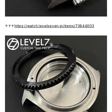
↑↑↑
https://watch.levelseven.jp/items/73844003