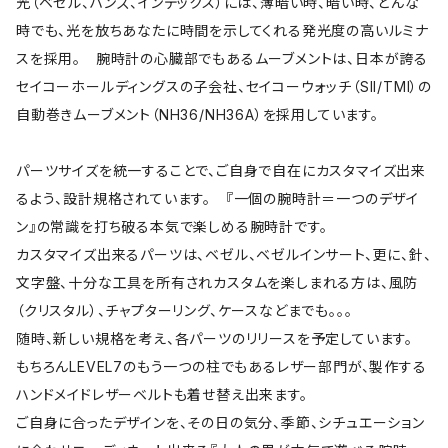
光（ベゼル、ハンズ、インデックス）には、薄暗い時、暗い時、どんな
時でも、光を放ちあなたに時間を示してくれる発光度の高いルミナ
スを採用。 腕時計の心臓部でもあるムーブメントは、日本が誇る
セイコーホールディングスの子会社、セイコーウォッチ（SII/TMI）の
自動巻きムーブメント（NH36/NH36A）を採用しています。
パーツサイズを統一することで、ご自身で自在にカスタマイズ出来
るよう、設計規格されています。 『一個の腕時計＝一つのデザイ
ン』の常識を打ち破る本気で楽しめる腕時計です。
カスタマイズ出来るパーツは、ベゼル、ベゼルインサート、更に、針、
文字盤、十分な工具を所有されカスタムを楽しまれる方は、風防
（クリスタル）、チャプターリング、ケースなどまでも。。。
随時、新しい規格を考え、各パーツのリリースを予定しています。
もちろんLEVEL7のもう一つの柱でもあるレザー部門が、製作する
ハンドメイドレザーベルトも着せ替え出来ます。
ご自身に合ったデザインを、その日の気分、季節、シチュエーション