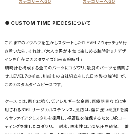
カテゴリーへGO
カテゴリーへGO
CUSTOM TIME PIECESについて
これまでのノウハウを生かしスタートした『LEVEL7ウォッチ』が行
き着いた先、それは、『大人の男が本気で楽しめる腕時計』、『デザ
インを自在にカスタマイズ出来る腕時計』
腕時計を構成する全てのパーツにコダワリ、最良のパーツを結集さ
せ、LEVEL7の拠点、川越市の自社組立をした日本製の腕時計が、
このカスタムタイムピースです。
ケースには、酸化に強く、低アレルギーな金属、医療器具などに使
用される316Ｌサージカルステンレス、風防は、傷に強い硬度9を誇
るサファイアクリスタルを採用し、視野性を確保するため、ARコー
ティングを施したコダワリ。 耐水、防水性は、20気圧を確保。 蓄