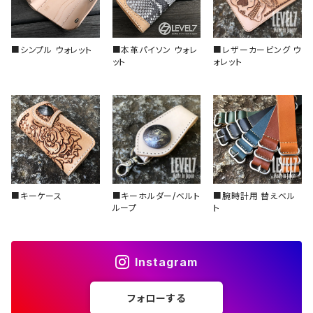
スロープ型（セラミック）
■シンプル ウォレット
■本革パイソン ウォレ
■レザーカービング ウ
スロープ型（アルミ）
ット
ォレット
■キーケース
■キーホルダー/ベルト
■腕時計用 替えベル
ループ
ト
Instagram
フォローする