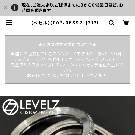
現在、ご注文より、ご提供までに3から6営業日ほど、お
時間を頂きます
【ベゼル】【007-06SSPL】316Lス
テンレス製 DEEP SEA タイプベゼ
ル 艶あり/ポリッシュシルバー カスタ
ム用パーツ LEVEL7（SEIKO MOD
パーツとしても使用可） | LEVEL7
★✩カスタマイズについて✩★
当店にて販売しているスタンダードモデルの一部パーツ（針、
チャプターリング、ベゼルインサートなど）を変更したい方
完全フルカスタマイズにて、オリジナルウォッチを組み上げた
い方
お気軽にご相談、お問い合わせ下さいませ。