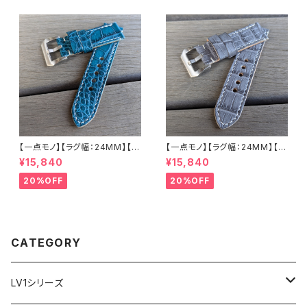
バックル付き 腕時計 替えベルト
バックル付き 腕時計 替えベルト
LEVEL7
LEVEL7
【一点モノ】【ラグ幅：24MM】【手
【一点モノ】【ラグ幅：24MM】【手
縫い】【ストレート型】【2P-ALE
縫い】【ストレート型】【2P-ALG
¥15,840
¥15,840
M24S-1】アリゲーター 腹ワニ
Y24S-1】アリゲーター 腹ワニ
エメラルド 国産なめしの本革 下
グレー 国産なめしの本革 下地
20%OFF
20%OFF
地 ヌメ革キャメル ハンドメイド
オイル仕立てのヌメ革 ハンドメ
日本製 バックル付き 腕時計 替
イド 日本製 バックル付き 腕時
えベルト LEVEL7
計 替えベルト LEVEL7
CATEGORY
LV1シリーズ