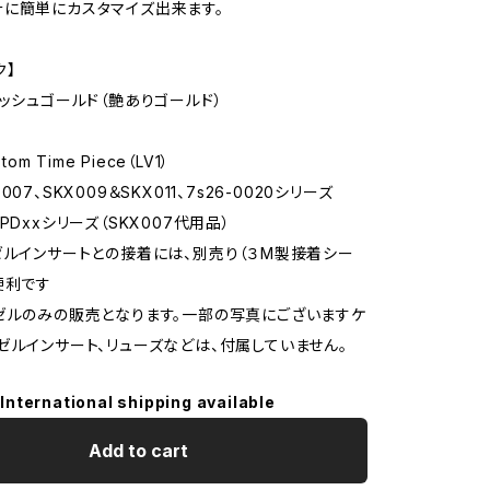
に簡単にカスタマイズ出来ます。
ク】
リッシュゴールド（艶ありゴールド）
：
tom Time Piece（LV1）
07、SKX009＆SKX011、7s26-0020シリーズ
PDxxシリーズ（SKX007代用品）
ゼルインサートとの接着には、別売り（３M製接着シー
便利です
ゼルのみの販売となります。一部の写真にございますケ
ゼルインサート、リューズなどは、付属していません。
International shipping available
Add to cart