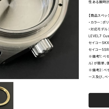
性ある腕時計
【商品スペッ
・カラー：ポ
・対応モデル
LEVEL7 Cus
セイコーSKX0
セイコー5SR
※備考1：ベ
ル）が簡単、
※備考2：ベ
ース及び、ベ