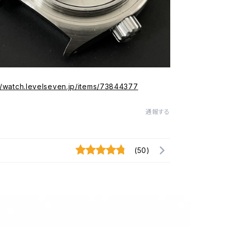
//watch.levelseven.jp/items/73844377
通報する
(50)