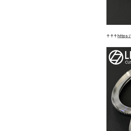
↑↑↑
https: