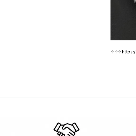
↑↑↑
https: