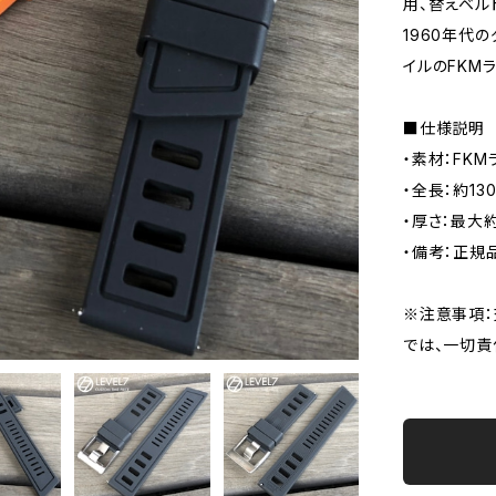
用、替えベル
1960年代
イルのFKM
■仕様説明
・素材：FKM
・全長：約13
・厚さ：最大約
・備考：正規
※注意事項：
では、一切責