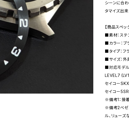
シーンに合
タマイズ出来
【商品スペッ
■素材：ステ
■カラー：ブ
■タイプ：フ
■サイズ：外周
■対応モデル
LEVEL7（
セイコーSKX0
セイコー5SR
※備考1：接
※備考2ベゼ
ル、リューズ