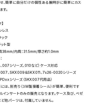
わせ、簡単に自分だけの個性ある腕時計に簡単にカス
ます。
ク】
ンレス
ラック
ラット型
38mm/内周：31.5mm/厚さ約1.0mm
：
LV1、007シリーズ、010など）ケース対応
07、SKX009＆SKX011、7s26-0020シリーズ
PDxxシリーズ（SKX007代用品）
着には、別売り（３M製接着シール）が簡単、便利です
ルインサートのみの販売となります。ケース及び、ベゼ
など他パーツは、付属していません。