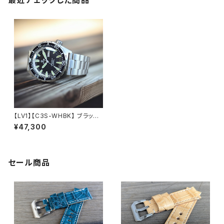
【LV1】【C3S-WHBK】 ブラック
20気圧防水 機械式/自動巻き S
¥47,300
EIKO NH36A ムーブメント搭
載 サファイアダブルドーム風防
無垢ステンレスバンド メンズウ
ォッチ LV1 LEVEL7
セール商品