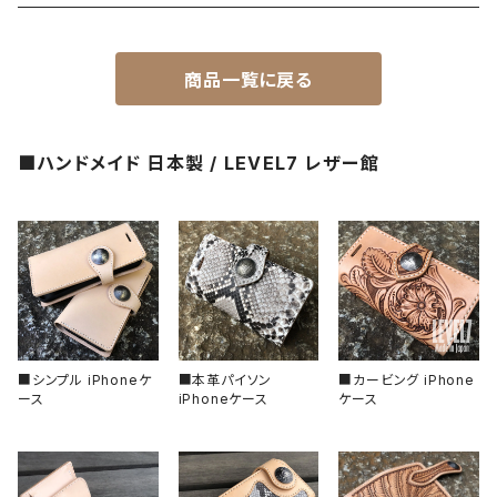
受注生産（ハンドメイド）
2ND文字盤
文字盤
ナイロンベルト
商品一覧に戻る
一点モノ-即納（ハンドメイド）
HANDS（針）
ステンレスベルト
■ハンドメイド 日本製 / LEVEL7 レザー館
MPGシリーズ
べセル
ラバーベルト
バックル
回転式
ベゼルインサート
固定式
フラット型（セラミック）
チャプターリング
フラット型（ステンレス）
風防/クリスタル
■シンプル iPhoneケ
■本革パイソン
■カービング iPhone
ース
iPhoneケース
ケース
フラット型（アルミ）
ムーブメント
フラット型（エポキシ樹脂）