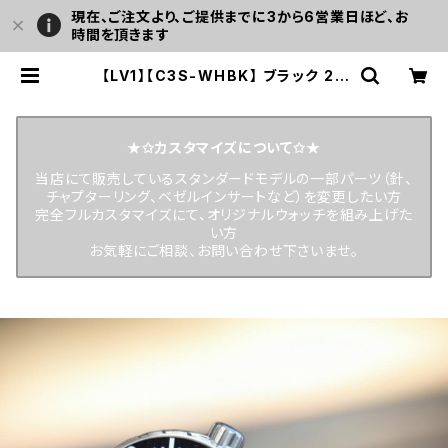
現在、ご注文より、ご提供までに3から6営業日ほど、お
時間を頂きます
【LV1】【C3S-WHBK】 ブラック 20
気圧防水 機械式/自動巻き SEIKO N
H36A ムーブメント搭載 サファイア
ダブルドーム風防 無垢ステンレスバ
ンド メンズウォッチ LV1 LEVEL7 |
★✩カスタマイズについて✩★
LEVEL7
当店にて販売しているスタンダードモデルの一部パーツ（針、
チャプターリング、ベゼルインサートなど）を変更したい方
完全フルカスタマイズにて、オリジナルウォッチを組み上げた
い方
お気軽にご相談、お問い合わせ下さいませ。