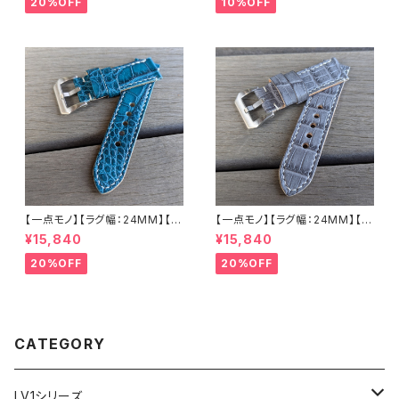
20%OFF
10%OFF
国産なめしの本革 下地 ヌメ革
ー 国産なめしの本革 下地 ヌメ
ナチュラル ハンドメイド 日本製
革キャメル ハンドメイド 日本製
バックル付き 腕時計 替えベルト
バックル付き 腕時計 替えベルト
LEVEL7
LEVEL7
【一点モノ】【ラグ幅：24MM】【手
【一点モノ】【ラグ幅：24MM】【手
縫い】【ストレート型】【2P-ALE
縫い】【ストレート型】【2P-ALG
¥15,840
¥15,840
M24S-1】アリゲーター 腹ワニ
Y24S-1】アリゲーター 腹ワニ
エメラルド 国産なめしの本革 下
グレー 国産なめしの本革 下地
20%OFF
20%OFF
地 ヌメ革キャメル ハンドメイド
オイル仕立てのヌメ革 ハンドメ
日本製 バックル付き 腕時計 替
イド 日本製 バックル付き 腕時
えベルト LEVEL7
計 替えベルト LEVEL7
CATEGORY
LV1シリーズ