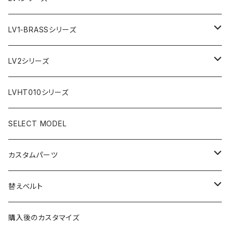
AR文字盤
LV1-BRASSシリーズ
フラット型ベゼル
C1文字盤
AR文字盤
LV2シリーズ
スロープ型ベゼル
C3文字盤
C3S文字盤
AR文字盤
LVHT010シリーズ
C3S文字盤
2ND文字盤
C1文字盤
SELECT MODEL
X1文字盤
C3S文字盤
カスタムパーツ
1ST文字盤
X1文字盤
ケース/ケースバック
替えベルト
2ND文字盤
1ST文字盤
CROWN（リューズ）
レザーベルト
購入後のカスタマイズ