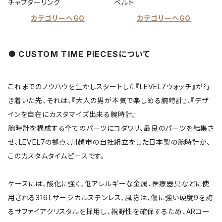
チャプターリング
ベルト
カテゴリーへGO
カテゴリーへGO
CUSTOM TIME PIECESについて
これまでのノウハウを生かしスタートした『LEVEL7ウォッチ』が行
き着いた先、それは、『大人の男が本気で楽しめる腕時計』、『デザ
インを自在にカスタマイズ出来る腕時計』
腕時計を構成する全てのパーツにコダワリ、最良のパーツを結集さ
せ、LEVEL7の拠点、川越市の自社組立をした日本製の腕時計が、
このカスタムタイムピースです。
ケースには、酸化に強く、低アレルギーな金属、医療器具などに使
用される316Ｌサージカルステンレス、風防は、傷に強い硬度9を誇
るサファイアクリスタルを採用し、視野性を確保するため、ARコー