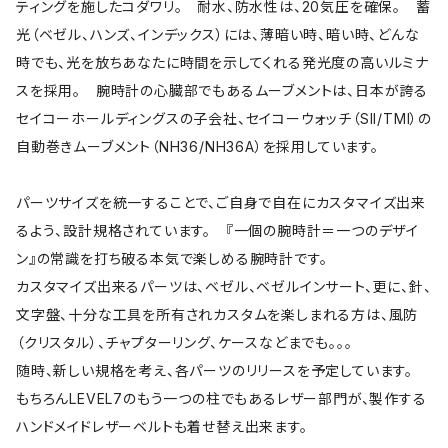
ティングを施したコダワリ。 耐水、防水性は、20気圧を確保。 蓄
光（ベゼル、ハンズ、インデックス）には、薄暗い時、暗い時、どんな
時でも、光を放ちあなたに時間を示してくれる発光度の高いルミナ
スを採用。 腕時計の心臓部でもあるムーブメントは、日本が誇る
セイコーホールディングスの子会社、セイコーウォッチ（SII/TMI）の
自動巻きムーブメント（NH36/NH36A）を採用しています。
パーツサイズを統一することで、ご自身で自在にカスタマイズ出来
るよう、設計規格されています。 『一個の腕時計＝一つのデザイ
ン』の常識を打ち破る本気で楽しめる腕時計です。
カスタマイズ出来るパーツは、ベゼル、ベゼルインサート、更に、針、
文字盤、十分な工具を所有されカスタムを楽しまれる方は、風防
（クリスタル）、チャプターリング、ケースなどまでも。。。
随時、新しい規格を考え、各パーツのリリースを予定しています。
もちろんLEVEL7のもう一つの柱でもあるレザー部門が、製作する
ハンドメイドレザーベルトも着せ替え出来ます。