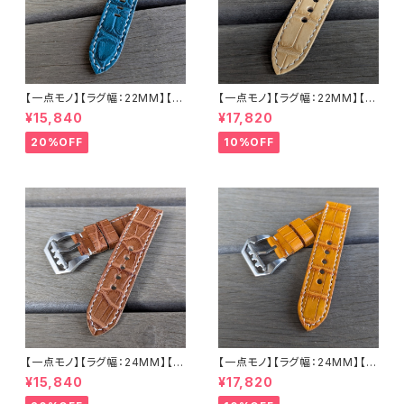
【一点モノ】【ラグ幅：22MM】【手
【一点モノ】【ラグ幅：22MM】【ス
縫い】【ストレート型】【2P-ALE
トレート型】【2P-ALWHEAT22
¥15,840
¥17,820
M22o-1】アリゲーター 腹ワニ
-1】アリゲーター 腹ワニ テイル
エメラルド 国産なめしの本革 下
ウィート/ベージュ 国産なめしの
20%OFF
10%OFF
地 オイル ヌメ革 ハンドメイド
本革 下地 ヌメ革ナチュラル ハ
日本製 バックル付き 腕時計 替
ンドメイド 日本製 バックル付き
えベルト LEVEL7
腕時計 替えベルト LEVEL7
【一点モノ】【ラグ幅：24MM】【手
【一点モノ】【ラグ幅：24MM】【手
縫い】【ストレート型】【2P-ALBR
縫い】【ストレート型】【2P-ALLB
¥15,840
¥17,820
24S-1】アリゲーター 腹ワニ テ
R24S-1】アリゲーター 腹ワニ
イル ウォルナット/カフェブラウン
テイル タバック/オレンジイエロ