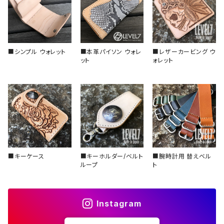
その他、アクセサリー
スロープ型（セラミック）
■シンプル ウォレット
■本革パイソン ウォレ
■レザーカービング ウ
スロープ型（アルミ）
ット
ォレット
■キーケース
■キーホルダー/ベルト
■腕時計用 替えベル
ループ
ト
Instagram