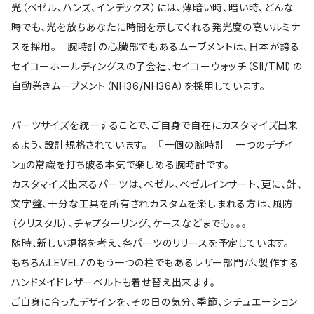
光（ベゼル、ハンズ、インデックス）には、薄暗い時、暗い時、どんな
時でも、光を放ちあなたに時間を示してくれる発光度の高いルミナ
スを採用。 腕時計の心臓部でもあるムーブメントは、日本が誇る
セイコーホールディングスの子会社、セイコーウォッチ（SII/TMI）の
自動巻きムーブメント（NH36/NH36A）を採用しています。
パーツサイズを統一することで、ご自身で自在にカスタマイズ出来
るよう、設計規格されています。 『一個の腕時計＝一つのデザイ
ン』の常識を打ち破る本気で楽しめる腕時計です。
カスタマイズ出来るパーツは、ベゼル、ベゼルインサート、更に、針、
文字盤、十分な工具を所有されカスタムを楽しまれる方は、風防
（クリスタル）、チャプターリング、ケースなどまでも。。。
随時、新しい規格を考え、各パーツのリリースを予定しています。
もちろんLEVEL7のもう一つの柱でもあるレザー部門が、製作する
ハンドメイドレザーベルトも着せ替え出来ます。
ご自身に合ったデザインを、その日の気分、季節、シチュエーション