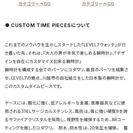
カテゴリーへGO
カテゴリーへGO
CUSTOM TIME PIECESについて
これまでのノウハウを生かしスタートした『LEVEL7ウォッチ』が行
き着いた先、それは、『大人の男が本気で楽しめる腕時計』、『デザ
インを自在にカスタマイズ出来る腕時計』
腕時計を構成する全てのパーツにコダワリ、最良のパーツを結集さ
せ、LEVEL7の拠点、川越市の自社組立をした日本製の腕時計が、
このカスタムタイムピースです。
ケースには、酸化に強く、低アレルギーな金属、医療器具などに使
用される316Ｌサージカルステンレス、風防は、傷に強い硬度9を誇
るサファイアクリスタルを採用し、視野性を確保するため、ARコー
ティングを施したコダワリ。 耐水、防水性は、20気圧を確保。 蓄