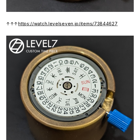
↑↑↑
https://watch.levelseven.jp/items/73844627