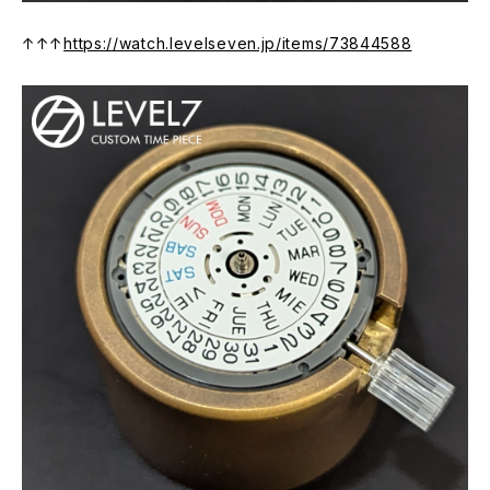
↑↑↑
https://watch.levelseven.jp/items/73844588