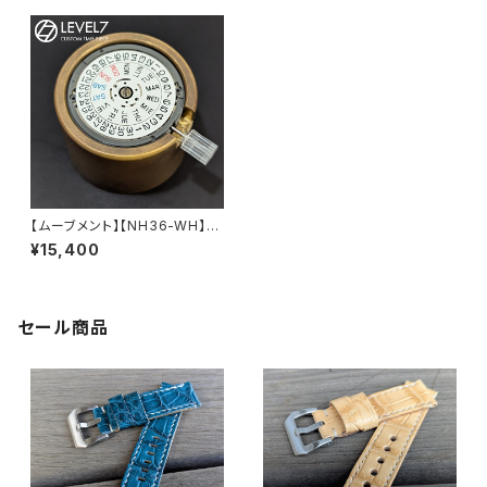
【ムーブメント】【NH36-WH】カ
レンダー背景ホワイト 英語/ス
¥15,400
ペイン語表記 SEIKOグループT
MI/SII製 自動巻きムーブメント
カスタム用パーツ LEVEL7（SEI
KO MODパーツとしても使用
可）
セール商品