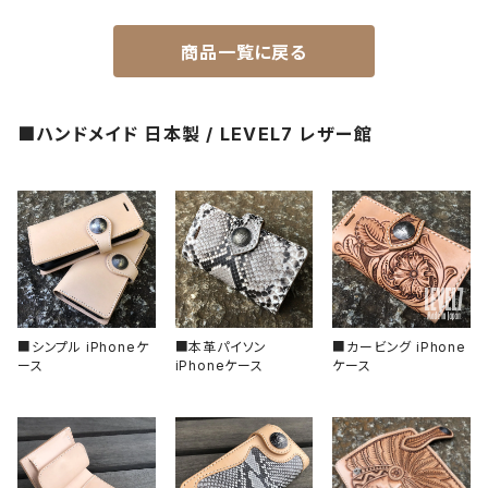
受注生産（ハンドメイド）
2ND文字盤
文字盤
ナイロンベルト
商品一覧に戻る
一点モノ-即納（ハンドメイド）
HANDS（針）
ステンレスベルト
■ハンドメイド 日本製 / LEVEL7 レザー館
MPGシリーズ
べセル
ラバーベルト
バックル
回転式
ベゼルインサート
固定式
フラット型（セラミック）
チャプターリング
フラット型（ステンレス）
風防/クリスタル
■シンプル iPhoneケ
■本革パイソン
■カービング iPhone
ース
iPhoneケース
ケース
フラット型（アルミ）
ムーブメント
フラット型（エポキシ樹脂）
その他、アクセサリー