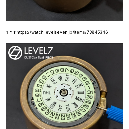
↑↑↑
https://watch.levelseven.jp/items/73845346