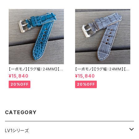
ナチュラル ハンドメイド 日本製
革キャメル ハンドメイド 日本製
バックル付き 腕時計 替えベルト
バックル付き 腕時計 替えベルト
LEVEL7
LEVEL7
【一点モノ】【ラグ幅：24MM】【手
【一点モノ】【ラグ幅：24MM】【手
縫い】【ストレート型】【2P-ALE
縫い】【ストレート型】【2P-ALG
¥15,840
¥15,840
M24S-1】アリゲーター 腹ワニ
Y24S-1】アリゲーター 腹ワニ
エメラルド 国産なめしの本革 下
グレー 国産なめしの本革 下地
20%OFF
20%OFF
地 ヌメ革キャメル ハンドメイド
オイル仕立てのヌメ革 ハンドメ
日本製 バックル付き 腕時計 替
イド 日本製 バックル付き 腕時
えベルト LEVEL7
計 替えベルト LEVEL7
CATEGORY
LV1シリーズ