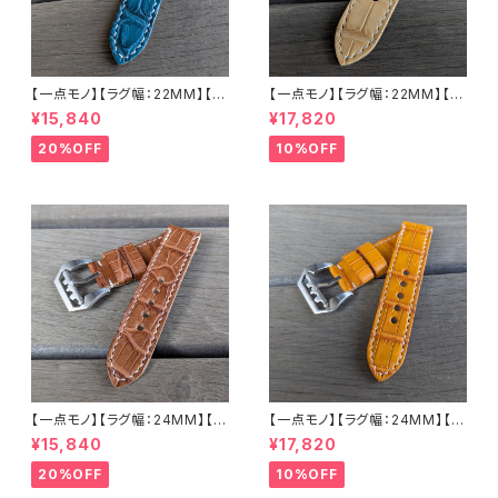
【一点モノ】【ラグ幅：22MM】【手
【一点モノ】【ラグ幅：22MM】【ス
縫い】【ストレート型】【2P-ALE
トレート型】【2P-ALWHEAT22
¥15,840
¥17,820
M22o-1】アリゲーター 腹ワニ
-1】アリゲーター 腹ワニ テイル
エメラルド 国産なめしの本革 下
ウィート/ベージュ 国産なめしの
20%OFF
10%OFF
地 オイル ヌメ革 ハンドメイド
本革 下地 ヌメ革ナチュラル ハ
日本製 バックル付き 腕時計 替
ンドメイド 日本製 バックル付き
えベルト LEVEL7
腕時計 替えベルト LEVEL7
【一点モノ】【ラグ幅：24MM】【手
【一点モノ】【ラグ幅：24MM】【手
縫い】【ストレート型】【2P-ALBR
縫い】【ストレート型】【2P-ALLB
¥15,840
¥17,820
24S-1】アリゲーター 腹ワニ テ
R24S-1】アリゲーター 腹ワニ
イル ウォルナット/カフェブラウン
テイル タバック/オレンジイエロ
20%OFF
10%OFF
国産なめしの本革 下地 ヌメ革
ー 国産なめしの本革 下地 ヌメ