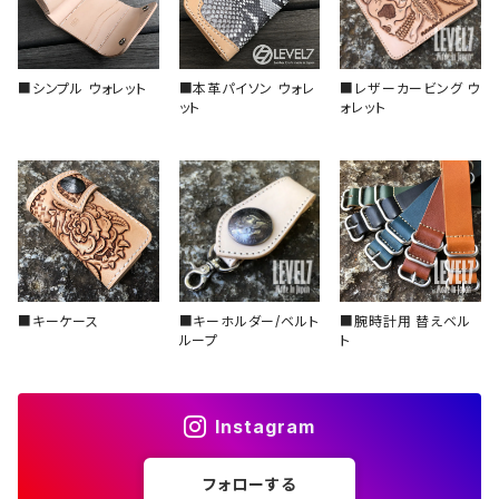
スロープ型（セラミック）
■シンプル ウォレット
■本革パイソン ウォレ
■レザーカービング ウ
スロープ型（アルミ）
ット
ォレット
■キーケース
■キーホルダー/ベルト
■腕時計用 替えベル
ループ
ト
Instagram
フォローする