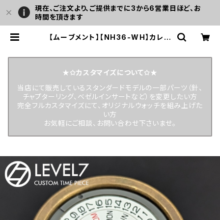
現在、ご注文より、ご提供までに3から6営業日ほど、お
時間を頂きます
【ムーブメント】【NH36-WH】カレン
ダー背景ホワイト 英語/スペイン語表
記 SEIKOグループTMI/SII製 自動
巻きムーブメント カスタム用パーツ L
EVEL7（SEIKO MODパーツとしても
★✩カスタマイズについて✩★
使用可） | LEVEL7
当店にて販売しているスタンダードモデルの一部パーツ（針、
チャプターリング、ベゼルインサートなど）を変更したい方
完全フルカスタマイズにて、オリジナルウォッチを組み上げた
い方
お気軽にご相談、お問い合わせ下さいませ。