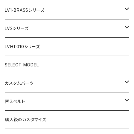
AR文字盤
LV1-BRASSシリーズ
フラット型ベゼル
C1文字盤
AR文字盤
LV2シリーズ
スロープ型ベゼル
C3文字盤
C3S文字盤
AR文字盤
LVHT010シリーズ
C3S文字盤
2ND文字盤
C1文字盤
SELECT MODEL
X1文字盤
C3S文字盤
カスタムパーツ
1ST文字盤
X1文字盤
ケース/ケースバック
替えベルト
2ND文字盤
1ST文字盤
CROWN（リューズ）
レザーベルト
購入後のカスタマイズ