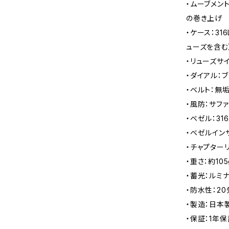
・ムーブメン
の巻き上げ
・ケース：31
ューズを含む
・リューズサイ
・ダイアル：
・ベルト：無
・風防：サフ
・ベゼル：31
・ベゼルインサ
・チャプター
・重さ：約10
・蓄光：ルミナ
・防水性：2
・製造：日本
・保証：1年保