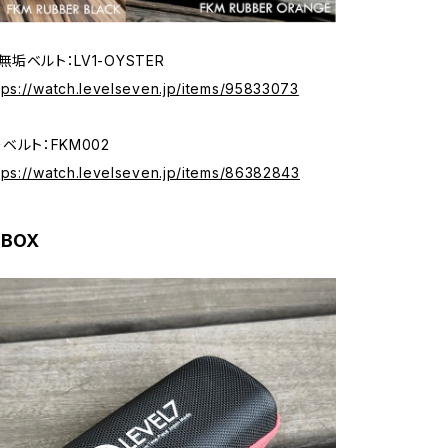
垢ベルト：LV1-OYSTER
tps://watch.levelseven.jp/items/95833073
ベルト：FKM002
tps://watch.levelseven.jp/items/86382843
BOX