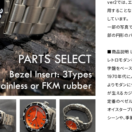
ver2では
用することな
しています。
一部の写真で
部の円形のバ
■商品説明 L
レトロモダン
字盤をベース
1970年代
よりモダンに
が生えるカジ
定番のベゼル
オイスターブ
シーンや、