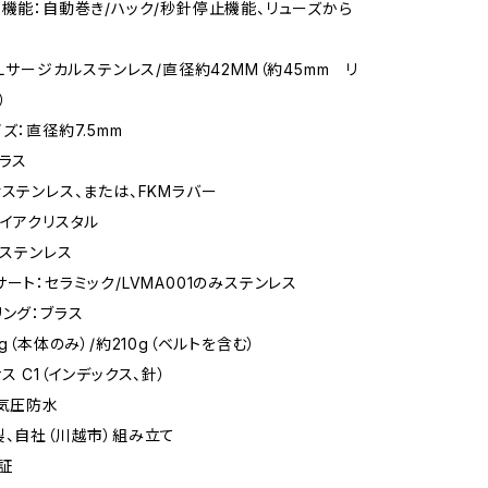
ト機能：自動巻き/ハック/秒針停止機能、リューズから
6Lサージカルステンレス/直径約42MM（約45mm リ
）
ズ：直径約7.5mm
ブラス
垢ステンレス、または、FKMラバー
ァイアクリスタル
6ステンレス
ート：セラミック/LVMA001のみステンレス
リング：ブラス
5g（本体のみ）/約210g（ベルトを含む）
ス C1（インデックス、針）
0気圧防水
製、自社（川越市）組み立て
証