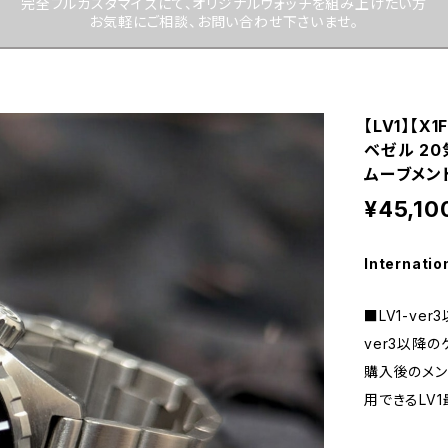
完全フルカスタマイズにて、オリジナルウォッチを組み上げたい方
お気軽にご相談、お問い合わせ下さいませ。
【LV1】【X
ベゼル 20
ムーブメント
¥45,10
Internatio
■LV1-ve
ver3以降
購入後のメン
用できるLV