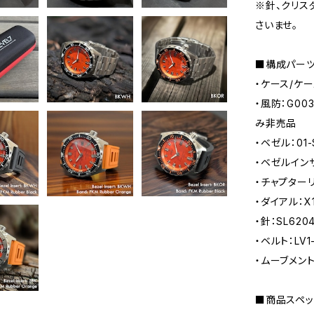
※針、クリス
さいませ。
■構成パーツ
・ケース/ケー
・風防：G00
み非売品
・ベゼル：01
・ベゼルインサー
・チャプターリ
・ダイアル：X
・針：SL62
・ベルト：LV1
・ムーブメント：
■商品スペッ