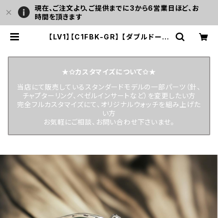
現在、ご注文より、ご提供までに3から6営業日ほど、お
時間を頂きます
【LV1】【C1FBK-GR】 【ダブルドーム
G001】フラットベゼル 20気圧防水
機械式/自動巻き SEIKO TMI NH35
ムーブメント搭載 メンズウォッチ LV1
LEVEL7 | LEVEL7
★✩カスタマイズについて✩★
当店にて販売しているスタンダードモデルの一部パーツ（針、
チャプターリング、ベゼルインサートなど）を変更したい方
完全フルカスタマイズにて、オリジナルウォッチを組み上げた
い方
お気軽にご相談、お問い合わせ下さいませ。